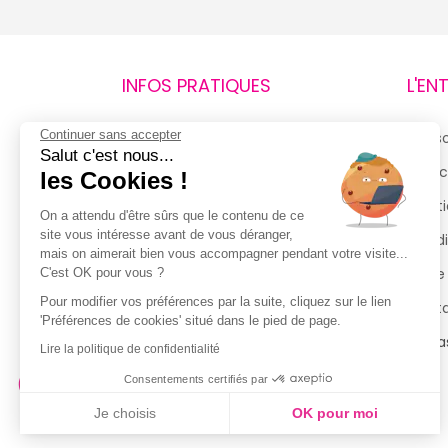
INFOS PRATIQUES
L'EN
Continuer sans accepter
Retours et remboursements
Qui 
Salut c'est nous...
Suivi de commande
Espac
les Cookies !
Livraisons
Menti
On a attendu d'être sûrs que le contenu de ce
site vous intéresse avant de vous déranger,
Guide des tailles
Condi
mais on aimerait bien vous accompagner pendant votre visite...
Politique de confidentialité
Notre
C'est OK pour vous ?
Pour modifier vos préférences par la suite, cliquez sur le lien
Conditions générales d’utilisation
Cont
'Préférences de cookies' situé dans le pied de page.
de la Carte de Fidélité
Magas
Lire la politique de confidentialité
Consentements certifiés par
Je choisis
OK pour moi
Axeptio consent
Plateforme de Gestion du Consentement : Personnalisez vo