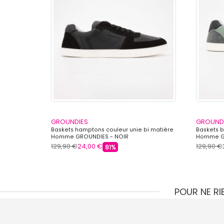
GROUNDIES
GROUND
Baskets hamptons couleur unie bi matière
Baskets 
Homme GROUNDIES - NOIR
Homme GR
129,90 €
24,00 €
129,90 €
81%
POUR NE R