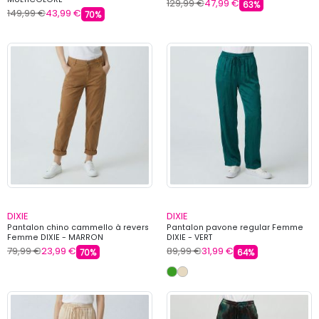
129,99 €
47,99 €
63%
149,99 €
43,99 €
70%
DIXIE
DIXIE
Pantalon chino cammello à revers
Pantalon pavone regular Femme
Femme DIXIE - MARRON
DIXIE - VERT
79,99 €
23,99 €
89,99 €
31,99 €
70%
64%