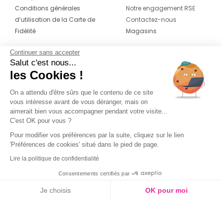
Conditions générales
Notre engagement RSE
d’utilisation de la Carte de
Contactez-nous
Fidélité
Magasins
Continuer sans accepter
CONTACT
SUIVEZ-NOUS SUR LES
Salut c'est nous...
RÉSEAUX
les Cookies !
04 42 20 78 42
Du lundi au jeudi de 8h30 à 16h30 & le
On a attendu d'être sûrs que le contenu de ce site
vous intéresse avant de vous déranger, mais on
vendredi de 8h30 à 15h30
aimerait bien vous accompagner pendant votre visite...
C'est OK pour vous ?
Pour modifier vos préférences par la suite, cliquez sur le lien
'Préférences de cookies' situé dans le pied de page.
Lire la politique de confidentialité
Consentements certifiés par
Je choisis
OK pour moi
Axeptio consent
Plateforme de Gestion du Consentement : Personnalisez vos O