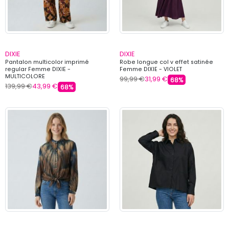
DIXIE
DIXIE
Pantalon multicolor imprimé
Robe longue col v effet satinée
regular Femme DIXIE -
Femme DIXIE - VIOLET
MULTICOLORE
99,99 €
31,99 €
68%
139,99 €
43,99 €
68%