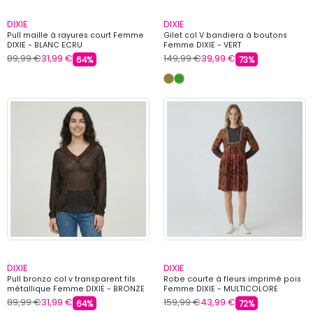
DIXIE
DIXIE
Pull maille à rayures court Femme
Gilet col V bandiera à boutons
DIXIE - BLANC ECRU
Femme DIXIE - VERT
89,99 €
31,99 €
149,99 €
39,99 €
64%
73%
DIXIE
DIXIE
Pull bronzo col v transparent fils
Robe courte à fleurs imprimé pois
métallique Femme DIXIE - BRONZE
Femme DIXIE - MULTICOLORE
89,99 €
31,99 €
159,99 €
43,99 €
64%
72%