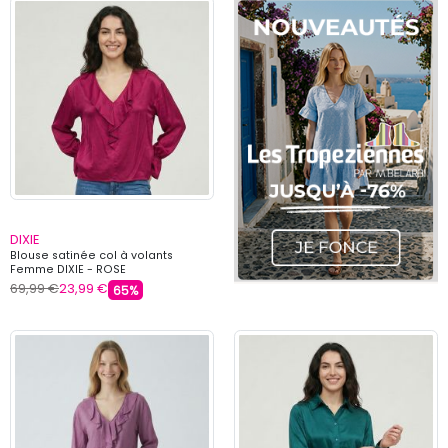
DIXIE
Blouse satinée col à volants
Femme DIXIE - ROSE
69,99 €
23,99 €
65%