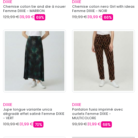
DIXIE
DIXIE
Chemise coton tie and die à nouer
Chemise coton nero Girl with ideas
Femme DIXIE - MARRON
Femme DIXIE - NOIR
129,99 €
39,99 €
119,99 €
39,99 €
69%
66%
DIXIE
DIXIE
Jupe longue variante unica
Pantalon fuxia imprimé avec
dégradé effet satiné Femme DIXIE
ourlets Femme DIXIE -
- VERT
MULTICOLORE
109,99 €
31,99 €
99,99 €
31,99 €
70%
68%