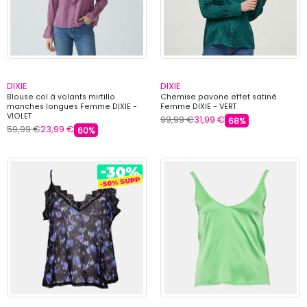
DIXIE
DIXIE
Blouse col à volants mirtillo
Chemise pavone effet satiné
manches longues Femme DIXIE -
Femme DIXIE - VERT
VIOLET
99,99 €
31,99 €
68%
59,99 €
23,99 €
60%