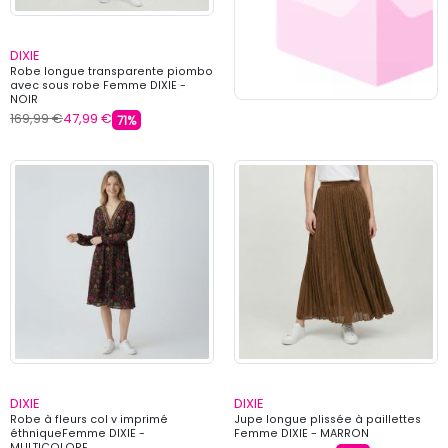
DIXIE
Robe longue transparente piombo
avec sous robe Femme DIXIE -
NOIR
169,99 €
47,99 €
71%
DIXIE
DIXIE
Robe à fleurs col v imprimé
Jupe longue plissée à paillettes
éthniqueFemme DIXIE -
Femme DIXIE - MARRON
MULTICOLORE