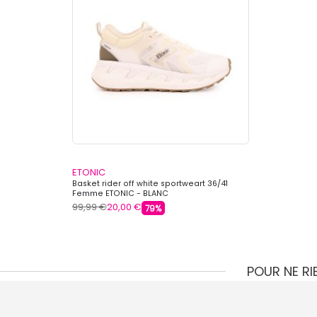
ETONIC
Basket rider off white sportweart 36/41
Femme ETONIC - BLANC
99,99 €
20,00 €
79%
POUR NE R