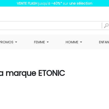
VENTE FLASH
jusqu'à
-40%
*
sur
une sélection
PROMOS
FEMME
HOMME
ENFA
 la marque ETONIC