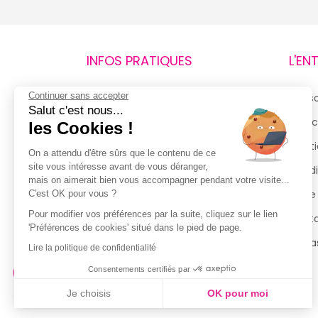
INFOS PRATIQUES
L'EN
Continuer sans accepter
Retours et remboursements
Qui 
Salut c'est nous...
Suivi de commande
Espac
les Cookies !
Livraisons
Menti
On a attendu d'être sûrs que le contenu de ce
site vous intéresse avant de vous déranger,
Guide des tailles
Condi
mais on aimerait bien vous accompagner pendant votre visite...
Politique de confidentialité
Notre
C'est OK pour vous ?
Pour modifier vos préférences par la suite, cliquez sur le lien
Conditions générales d’utilisation
Cont
'Préférences de cookies' situé dans le pied de page.
de la Carte de Fidélité
Magas
Lire la politique de confidentialité
Consentements certifiés par
Je choisis
OK pour moi
Axeptio consent
Plateforme de Gestion du Consentement : Personnalisez vo