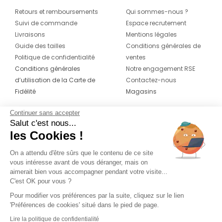
Retours et remboursements
Qui sommes-nous ?
Suivi de commande
Espace recrutement
Livraisons
Mentions légales
Guide des tailles
Conditions générales de
Politique de confidentialité
ventes
Conditions générales
Notre engagement RSE
d’utilisation de la Carte de
Contactez-nous
Fidélité
Magasins
Continuer sans accepter
CONTACT
SUIVEZ-NOUS SUR LES
Salut c'est nous...
RÉSEAUX
les Cookies !
04 42 20 78 42
Du lundi au jeudi de 8h30 à 16h30 & le
On a attendu d'être sûrs que le contenu de ce site
vous intéresse avant de vous déranger, mais on
vendredi de 8h30 à 15h30
aimerait bien vous accompagner pendant votre visite...
C'est OK pour vous ?
Pour modifier vos préférences par la suite, cliquez sur le lien
'Préférences de cookies' situé dans le pied de page.
Lire la politique de confidentialité