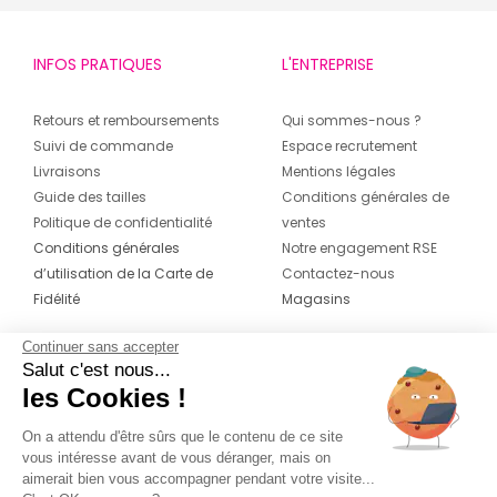
INFOS PRATIQUES
L'ENTREPRISE
Retours et remboursements
Qui sommes-nous ?
Suivi de commande
Espace recrutement
Livraisons
Mentions légales
Guide des tailles
Conditions générales de
Politique de confidentialité
ventes
Conditions générales
Notre engagement RSE
d’utilisation de la Carte de
Contactez-nous
Fidélité
Magasins
Continuer sans accepter
CONTACT
SUIVEZ-NOUS SUR LES
Salut c'est nous...
RÉSEAUX
les Cookies !
04 42 20 78 42
Du lundi au jeudi de 8h30 à 16h30 & le
On a attendu d'être sûrs que le contenu de ce site
vous intéresse avant de vous déranger, mais on
vendredi de 8h30 à 15h30
aimerait bien vous accompagner pendant votre visite...