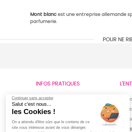
Mont blanc
est une entreprise allemande spéc
parfumerie.
POUR NE R
INFOS PRATIQUES
L'EN
Continuer sans accepter
Retours et remboursements
Qui 
Salut c'est nous...
Suivi de commande
Espac
les Cookies !
Livraisons
Menti
On a attendu d'être sûrs que le contenu de ce
site vous intéresse avant de vous déranger,
Guide des tailles
Condi