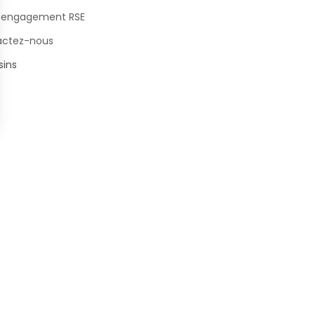
 engagement RSE
actez-nous
ins
s Options
ètres de confidentialité, en garantissant la conformité avec le