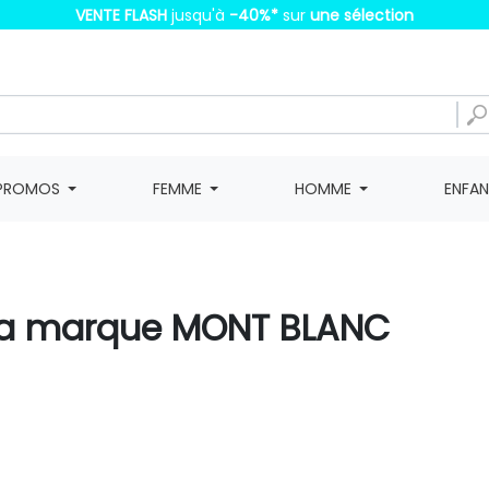
VENTE FLASH
jusqu'à
-40%
*
sur
une sélection
PROMOS
FEMME
HOMME
ENFA
e la marque MONT BLANC