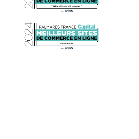
s réglementations. Personnalisez vos préférences pour contrôler