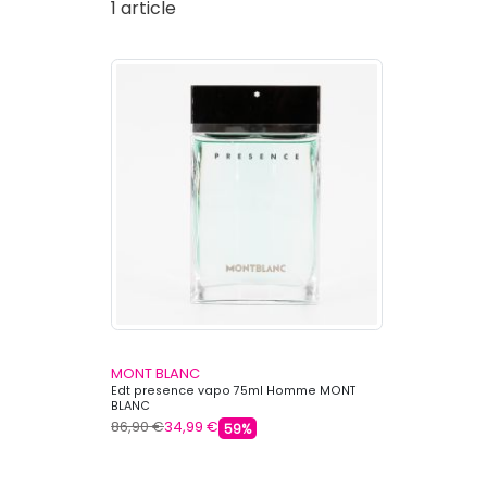
1 article
MONT BLANC
Edt presence vapo 75ml Homme MONT
BLANC
86,90 €
34,99 €
59%