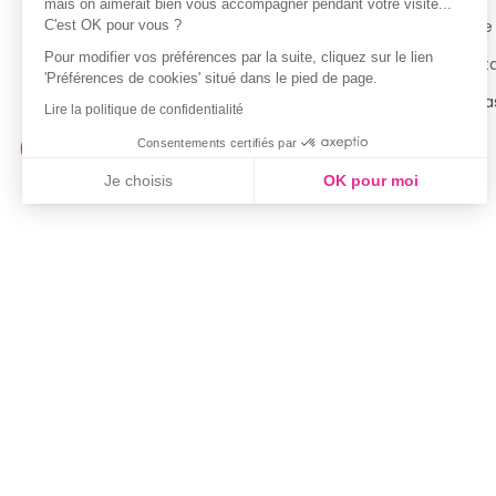
mais on aimerait bien vous accompagner pendant votre visite...
Politique de confidentialité
Notre
C'est OK pour vous ?
Pour modifier vos préférences par la suite, cliquez sur le lien
Conditions générales d’utilisation
Cont
'Préférences de cookies' situé dans le pied de page.
de la Carte de Fidélité
Magas
Lire la politique de confidentialité
Consentements certifiés par
Je choisis
OK pour moi
Axeptio consent
Plateforme de Gestion du Consentement : Personnalisez vo
Notre plateforme vous permet d'adapter et de gérer vos param
Marque