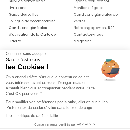
Suivi de commande
Espace recrutement
Livraisons
Mentions légales
Guide des tailles
Conditions générales de
Politique de confidentialité
ventes
Conditions générales
Notre engagement RSE
d’utilisation de la Carte de
Contactez-nous
Fidélité
Magasins
Continuer sans accepter
CONTACT
SUIVEZ-NOUS SUR LES
Salut c'est nous...
RÉSEAUX
les Cookies !
04 42 20 78 42
Du lundi au jeudi de 8h30 à 16h30 & le
On a attendu d'être sûrs que le contenu de ce site
vous intéresse avant de vous déranger, mais on
vendredi de 8h30 à 15h30
aimerait bien vous accompagner pendant votre visite...
C'est OK pour vous ?
Pour modifier vos préférences par la suite, cliquez sur le lien
'Préférences de cookies' situé dans le pied de page.
Lire la politique de confidentialité
Consentements certifiés par