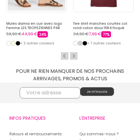
Mules damia en cuir avec logo
Tee shirt manches courtes col
Femme LES TROPEZIENNES PAR
rond coton doux 1984 floqué
M.BELARBI
raoul Homme REDSKINS
59,90 €
44,99 €
34,90 €
7,99 €
24%
77%
+ 3 autres couleurs
+ 7 autres couleurs
POUR NE RIEN MANQUER DE NOS PROCHAINS
ARRIVAGES, PROMOS & ACTUS
INFOS PRATIQUES
L'ENTREPRISE
Retours et remboursements
Qui sommes-nous ?