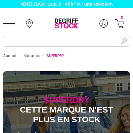
VENTE FLASH
jusqu'à
-40%
*
sur
une sélection
0
Accueil
Marques
SUPERDRY
SUPERDRY
CETTE MARQUE N'EST
PLUS EN STOCK