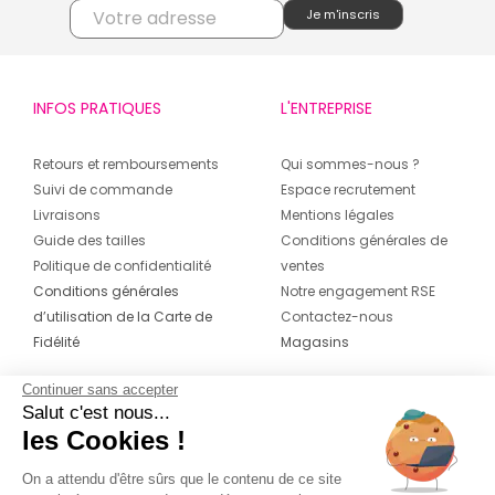
INFOS PRATIQUES
L'ENTREPRISE
Retours et remboursements
Qui sommes-nous ?
Suivi de commande
Espace recrutement
Livraisons
Mentions légales
Guide des tailles
Conditions générales de
Politique de confidentialité
ventes
Conditions générales
Notre engagement RSE
d’utilisation de la Carte de
Contactez-nous
Fidélité
Magasins
Continuer sans accepter
CONTACT
SUIVEZ-NOUS SUR LES
Salut c'est nous...
RÉSEAUX
les Cookies !
04 42 20 78 42
Du lundi au jeudi de 8h30 à 16h30 & le
On a attendu d'être sûrs que le contenu de ce site