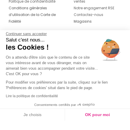
Politique de confidentialité
ventes
Conditions générales
Notre engagement RSE
d’utilisation de la Carte de
Contactez-nous
Fidélité
Magasins
Continuer sans accepter
CONTACT
SUIVEZ-NOUS SUR LES
Salut c'est nous...
RÉSEAUX
les Cookies !
04 42 20 78 42
Du lundi au jeudi de 8h30 à 16h30 & le
On a attendu d'être sûrs que le contenu de ce site
vous intéresse avant de vous déranger, mais on
vendredi de 8h30 à 15h30
aimerait bien vous accompagner pendant votre visite...
C'est OK pour vous ?
Pour modifier vos préférences par la suite, cliquez sur le lien
'Préférences de cookies' situé dans le pied de page.
Lire la politique de confidentialité
Consentements certifiés par
Je choisis
OK pour moi
Axeptio consent
Plateforme de Gestion du Consentement : Personnalisez vos O