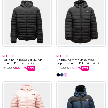
REEBOK
REEBOK
Parka noire reebok g12537af
Doudoune matelassé avec
Homme REEBOK - NOIR
capuche Enfant REEBOK - NOIR
159,00 €
63,99 €
129,00 €
47,99 €
59%
62%