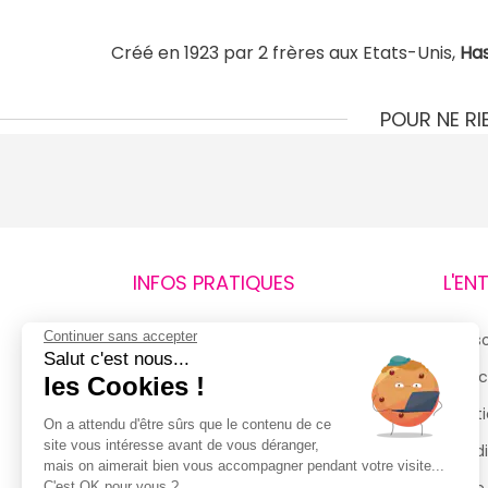
Créé en 1923 par 2 frères aux Etats-Unis,
Ha
POUR NE R
INFOS PRATIQUES
L'EN
Continuer sans accepter
Retours et remboursements
Qui 
Salut c'est nous...
Suivi de commande
Espac
les Cookies !
Livraisons
Menti
On a attendu d'être sûrs que le contenu de ce
site vous intéresse avant de vous déranger,
Guide des tailles
Condi
mais on aimerait bien vous accompagner pendant votre visite...
C'est OK pour vous ?