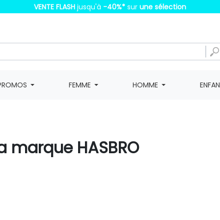
VENTE FLASH
jusqu'à
-40%
*
sur
une sélection
PROMOS
FEMME
HOMME
ENFA
e la marque HASBRO