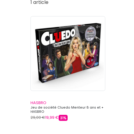
1 article
HASBRO
Jeu de société Cluedo Menteur 8 ans et +
HASBRO
29,00 €
19,99 €
31%