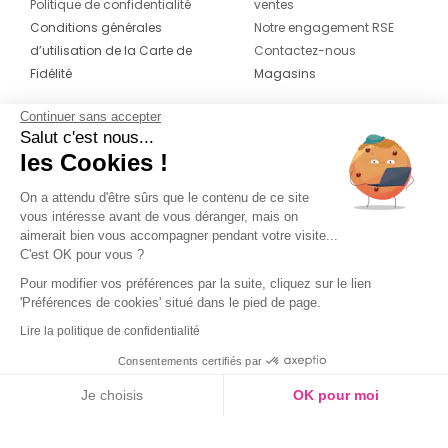
Politique de confidentialité
ventes
Conditions générales
Notre engagement RSE
d’utilisation de la Carte de
Contactez-nous
Fidélité
Magasins
Continuer sans accepter
CONTACT
SUIVEZ-NOUS SUR LES
Salut c'est nous...
RÉSEAUX
les Cookies !
04 42 20 78 42
Du lundi au jeudi de 8h30 à 16h30 & le
On a attendu d'être sûrs que le contenu de ce site
vous intéresse avant de vous déranger, mais on
vendredi de 8h30 à 15h30
aimerait bien vous accompagner pendant votre visite...
C'est OK pour vous ?
Pour modifier vos préférences par la suite, cliquez sur le lien
'Préférences de cookies' situé dans le pied de page.
Lire la politique de confidentialité
Consentements certifiés par
Je choisis
OK pour moi
Axeptio consent
Plateforme de Gestion du Consentement : Personnalisez vos O