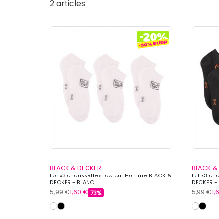
2 articles
BLACK & DECKER
BLACK &
Lot x3 chaussettes low cut Homme BLACK &
Lot x3 ch
DECKER - BLANC
DECKER -
5,99 €
1,60 €
5,99 €
1,
73%