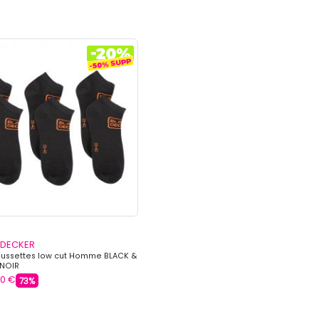
 DECKER
aussettes low cut Homme BLACK &
 NOIR
60 €
73%