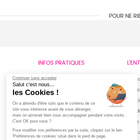
POUR NE R
INFOS PRATIQUES
L'EN
Continuer sans accepter
Retours et remboursements
Qui 
Salut c'est nous...
Suivi de commande
Espac
les Cookies !
Livraisons
Menti
On a attendu d'être sûrs que le contenu de ce
site vous intéresse avant de vous déranger,
Guide des tailles
Condi
mais on aimerait bien vous accompagner pendant votre visite...
Politique de confidentialité
Notre
C'est OK pour vous ?
Pour modifier vos préférences par la suite, cliquez sur le lien
Conditions générales d’utilisation
Cont
'Préférences de cookies' situé dans le pied de page.
de la Carte de Fidélité