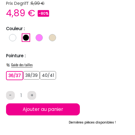
Prix Degriff :
6,99 €
4,89 €
-80%
Couleur :
BLANC
NOIR
ROSE
BEIGE
Pointure :
Guide des tailles
38/39
40/41
36/37
38/39
40/41
36/37
-
+
Ajouter au panier
Dernières pièces disponibles !