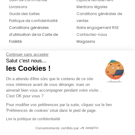
Livraisons
Mentions légales
Guide des tailles
Conditions générales de
Politique de confidentialité
ventes
Conditions générales
Notre engagement RSE
d’utilisation de la Carte de
Contactez-nous
Fidélité
Magasins
Continuer sans accepter
CONTACT
SUIVEZ-NOUS SUR LES
Salut c'est nous...
RÉSEAUX
les Cookies !
04 42 20 78 42
Du lundi au jeudi de 8h30 à 16h30 & le
On a attendu d'être sûrs que le contenu de ce site
vous intéresse avant de vous déranger, mais on
vendredi de 8h30 à 15h30
aimerait bien vous accompagner pendant votre visite...
C'est OK pour vous ?
Pour modifier vos préférences par la suite, cliquez sur le lien
'Préférences de cookies' situé dans le pied de page.
Lire la politique de confidentialité
Consentements certifiés par