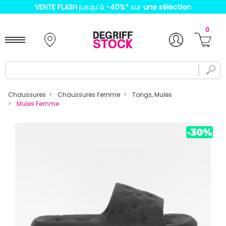
VENTE FLASH
jusqu'à
-40%
*
sur
une sélection
0
Chaussures
Chaussures Femme
Tongs, Mules
Mules Femme