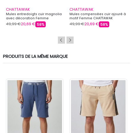
CHATTAWAK
CHATTAWAK
Mules entredoigts cuir magnolia
Mules compensées cuir ajouré à
avec décoration Femme
motif Femme CHATTAWAK
CHATTAWAK
49,99 €
20,69 €
49,99 €
20,69 €
58%
58%
PRODUITS DE LA MÊME MARQUE