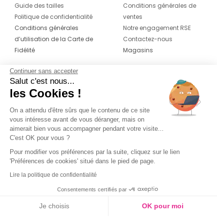
Guide des tailles
Conditions générales de
Politique de confidentialité
ventes
Conditions générales
Notre engagement RSE
d’utilisation de la Carte de
Contactez-nous
Fidélité
Magasins
Continuer sans accepter
CONTACT
SUIVEZ-NOUS SUR LES
Salut c'est nous...
RÉSEAUX
les Cookies !
04 42 20 78 42
Du lundi au jeudi de 8h30 à 16h30 & le
On a attendu d'être sûrs que le contenu de ce site
vous intéresse avant de vous déranger, mais on
vendredi de 8h30 à 15h30
aimerait bien vous accompagner pendant votre visite...
C'est OK pour vous ?
Pour modifier vos préférences par la suite, cliquez sur le lien
'Préférences de cookies' situé dans le pied de page.
Lire la politique de confidentialité
Consentements certifiés par
Je choisis
OK pour moi