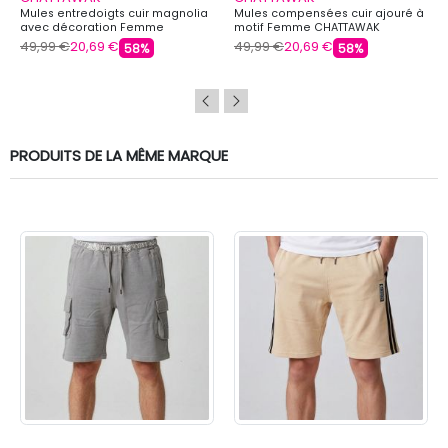
Mules entredoigts cuir magnolia
Mules compensées cuir ajouré à
avec décoration Femme
motif Femme CHATTAWAK
CHATTAWAK
49,99 €
20,69 €
49,99 €
20,69 €
58%
58%
PRODUITS DE LA MÊME MARQUE