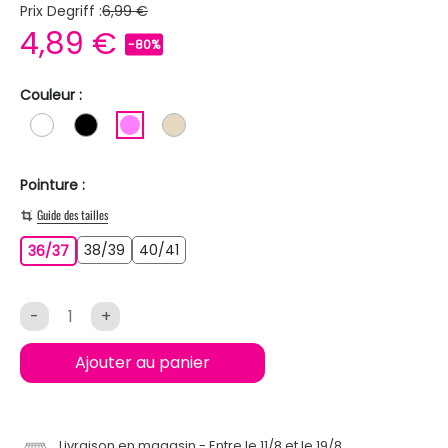
Prix Degriff :
6,99 €
4,89 €
-80%
Couleur :
BLANC
NOIR
ROSE
BEIGE
Pointure :
Guide des tailles
38/39
40/41
36/37
38/39
40/41
36/37
-
+
Ajouter au panier
Livraison en magasin
Entre le 11/8 et le 19/8