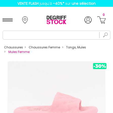
VENTE FLASH
jusqu'à
-40%
*
sur
une sélection
0
Chaussures
Chaussures Femme
Tongs, Mules
Mules Femme