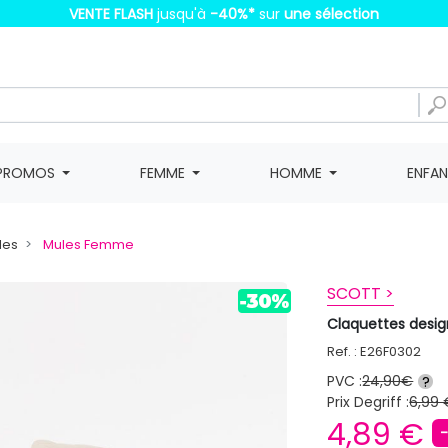
VENTE FLASH
jusqu'à
-40%
*
sur
une sélection
PROMOS
FEMME
HOMME
ENFA
les
Mules Femme
SCOTT >
Claquettes des
Ref. : E26F0302
PVC :
24,90€
?
Prix Degriff :
6,99 
4,89 €