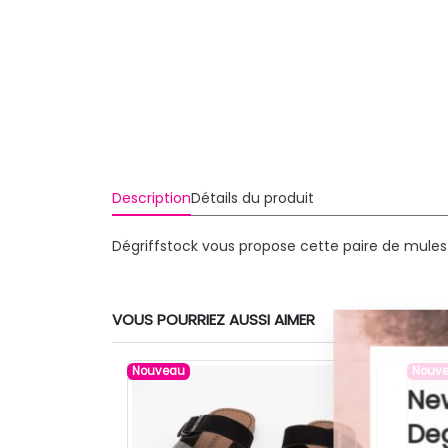
Description
Détails du produit
Dégriffstock vous propose cette paire de mule
VOUS POURRIEZ AUSSI AIMER
Nouveau
Nouv
News
Degr