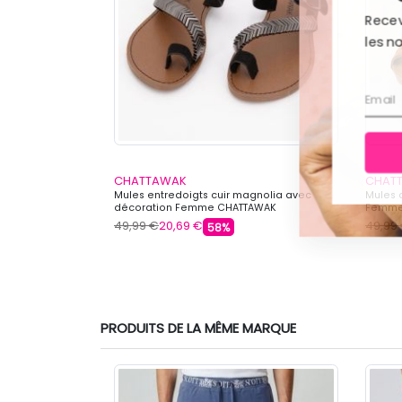
Recevez
les nouv
CHATTAWAK
CHAT
 boucle Femme
Mules entredoigts cuir magnolia avec
Mules 
décoration Femme CHATTAWAK
Femme
49,99 €
20,69 €
49,99
58%
PRODUITS DE LA MÊME MARQUE