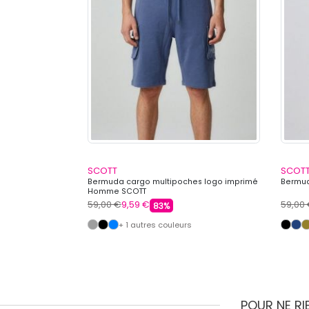
SCOTT
SCOT
hes courtes
Bermuda cargo multipoches logo imprimé
Bermud
Homme SCOTT
59,00 €
9,59 €
59,00
83%
+ 1 autres couleurs
POUR NE R