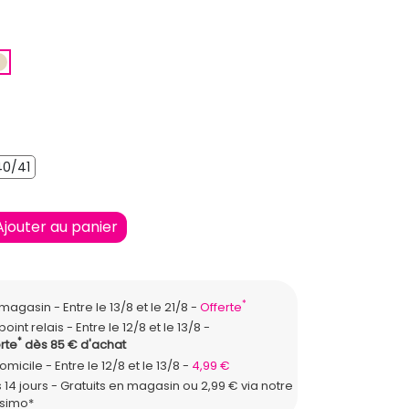
SE
BEIGE
40/41
/39
40/41
Ajouter au panier
*
n magasin
Entre le 13/8 et le 21/8
Offerte
point relais
Entre le 12/8 et le 13/8
*
rte
dès 85 € d'achat
domicile
Entre le 12/8 et le 13/8
4,99 €
 14 jours - Gratuits en magasin ou 2,99 € via notre
ssimo*