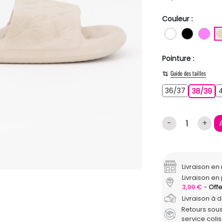
Couleur :
BLANC
NOIR
RO
Pointure :
Guide des tailles
36/37
36/37
38
38/39
-
+
Livraison e
Livraison en 
3,99 €
Offe
Livraison à 
Retours sous
service coli