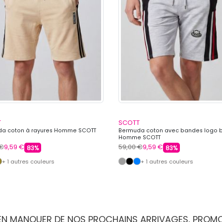
T
SCOTT
a coton à rayures Homme SCOTT
Bermuda coton avec bandes logo 
Homme SCOTT
 €
9,59 €
59,00 €
9,59 €
83%
83%
+ 1 autres couleurs
+ 1 autres couleurs
IEN MANQUER DE NOS PROCHAINS ARRIVAGES, PROM