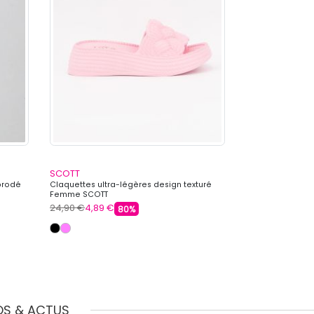
SCOTT
SCOTT
brodé
Claquettes ultra-légères design texturé
Claquettes com
Femme SCOTT
Femme SCOTT
24,90 €
4,89 €
24,90 €
4,89 €
80%
OS & ACTUS