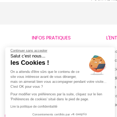
INFOS PRATIQUES
L'EN
Continuer sans accepter
Retours et remboursements
Qui 
Salut c'est nous...
Suivi de commande
Espac
les Cookies !
Livraisons
Menti
On a attendu d'être sûrs que le contenu de ce
site vous intéresse avant de vous déranger,
Guide des tailles
Condi
mais on aimerait bien vous accompagner pendant votre visite...
Politique de confidentialité
Notre
C'est OK pour vous ?
Pour modifier vos préférences par la suite, cliquez sur le lien
Conditions générales d’utilisation
Cont
'Préférences de cookies' situé dans le pied de page.
de la Carte de Fidélité
Magas
Lire la politique de confidentialité
Consentements certifiés par