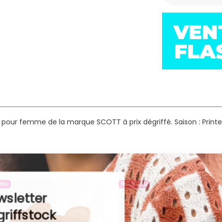
s pour femme de la marque SCOTT à prix dégriffé.
Saison : Prin
eau
Nouveau
letter
iffstock