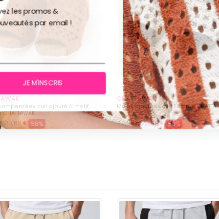
 les promos &
eautés par email !
TAWAK
CHATTAWAK
compensées cuir ajouré à motif
Mules ajourées cuir Femme CHATT
 CHATTAWAK
 €
20,69 €
49,99 €
20,69 €
58%
58%