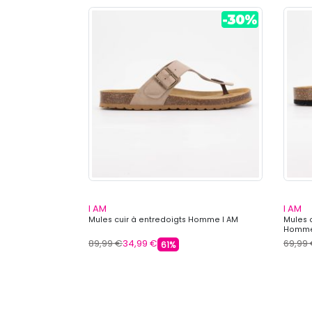
I AM
I AM
uble boucle
Mules cuir à entredoigts Homme I AM
Mules 
Homme
89,99 €
34,99 €
69,99
61%