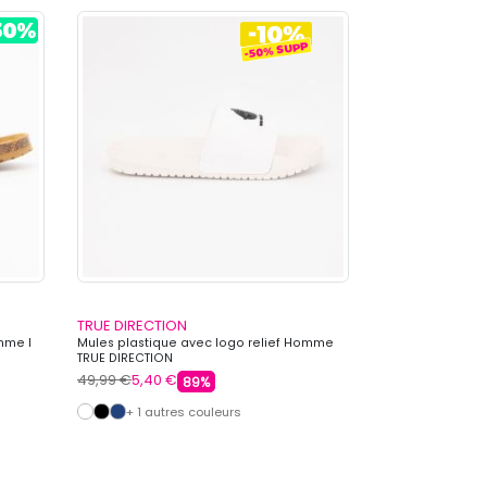
TRUE DIRECTION
AMERICAN COL
mme I
Mules plastique avec logo relief Homme
Mule avec logo
TRUE DIRECTION
COLLEGE
49,99 €
5,40 €
49,99 €
5,40 €
89%
+ 1 autres couleurs
+ 1 autre