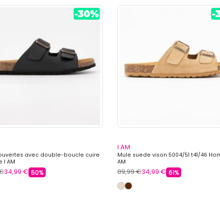
I AM
ouvertes avec double-boucle cuire
Mule suede vison 5004/51 t41/46 Ho
 I AM
AM
 €
34,99 €
89,99 €
34,99 €
50%
61%