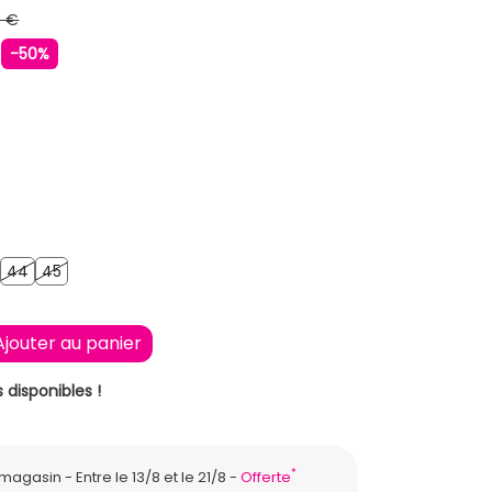
9 €
€
-50%
43
44
45
44
45
Ajouter au panier
 disponibles !
*
n magasin
Entre le 13/8 et le 21/8
Offerte