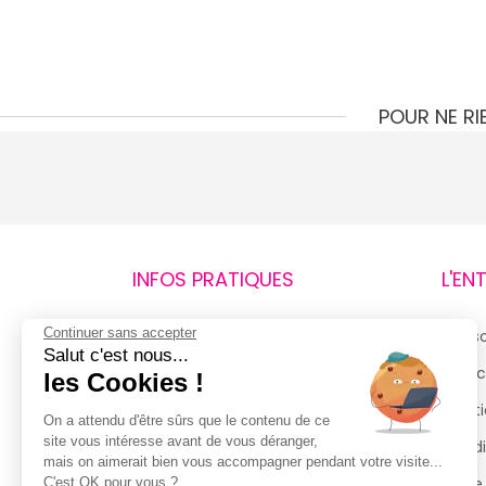
POUR NE R
INFOS PRATIQUES
L'EN
Continuer sans accepter
Retours et remboursements
Qui 
Salut c'est nous...
Suivi de commande
Espac
les Cookies !
Livraisons
Menti
On a attendu d'être sûrs que le contenu de ce
site vous intéresse avant de vous déranger,
Guide des tailles
Condi
mais on aimerait bien vous accompagner pendant votre visite...
Politique de confidentialité
Notre
C'est OK pour vous ?