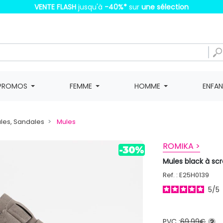
VENTE FLASH
jusqu'à
-40%
*
sur
une sélection
PROMOS
FEMME
HOMME
ENFA
les, Sandales
Mules
ROMIKA >
Mules black à s
Ref. : E25H0139
5
/
5
PVC :
69,99€
?