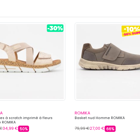
KA
ROMIKA
es à scratch imprimé à fleurs
Basket nud Homme ROMIKA
 ROMIKA
 €
34,99 €
79,99 €
27,00 €
50%
66%