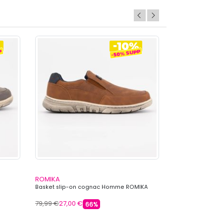
ROMIKA
ROMIKA
Basket slip-on cognac Homme ROMIKA
Basket white g
79,99 €
27,00 €
69,99 €
34,99 
66%