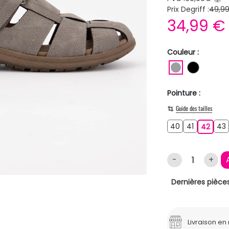
Prix Degriff :
49,9
34,99 
Couleur :
GRIS
NOIR
Pointure :
Guide des tailles
40
41
40
41
42
43
42
-
+
Dernières pièces
Livraison e