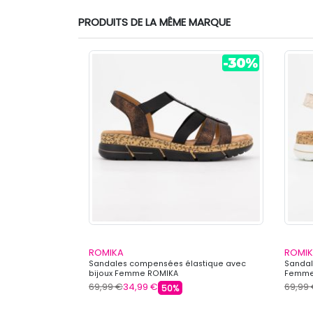
PRODUITS DE LA MÊME MARQUE
ROMIKA
ROMI
fourrure à
Sandales compensées élastique avec
Sandal
bijoux Femme ROMIKA
Femme
69,99 €
34,99 €
69,99
50%