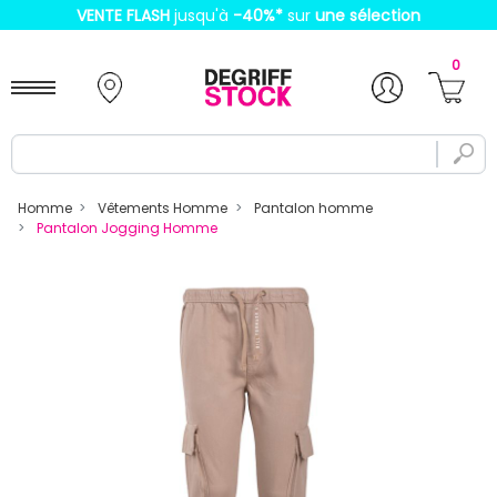
VENTE FLASH
jusqu'à
-40%
*
sur
une sélection
0
Homme
Vêtements Homme
Pantalon homme
Pantalon Jogging Homme