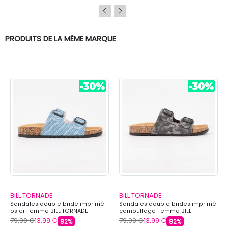
PRODUITS DE LA MÊME MARQUE
BILL TORNADE
BILL TORNADE
Sandales double bride imprimé
Sandales double brides imprimé
osier Femme BILL TORNADE
camouflage Femme BILL
TORNADE
79,90 €
13,99 €
79,90 €
13,99 €
82%
82%