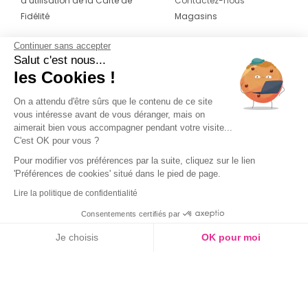
d’utilisation de la Carte de
Contactez-nous
Fidélité
Magasins
Continuer sans accepter
CONTACT
SUIVEZ-NOUS SUR LES
Salut c'est nous...
RÉSEAUX
les Cookies !
04 42 20 78 42
Du lundi au jeudi de 8h30 à 16h30 & le
On a attendu d'être sûrs que le contenu de ce site
vous intéresse avant de vous déranger, mais on
vendredi de 8h30 à 15h30
aimerait bien vous accompagner pendant votre visite...
C'est OK pour vous ?
Pour modifier vos préférences par la suite, cliquez sur le lien
'Préférences de cookies' situé dans le pied de page.
Lire la politique de confidentialité
Consentements certifiés par
Je choisis
OK pour moi
Axeptio consent
Plateforme de Gestion du Consentement : Personnalisez vos O
Notre plateforme vous permet d'adapter et de gérer vos paramètr