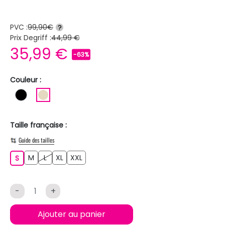
PVC :
99,90€
?
Prix Degriff :
44,99 €
35,99 €
-63%
Couleur :
NOIR
BEIGE
Taille française :
Guide des tailles
M
L
XL
XXL
S
M
L
XL
XXL
S
-
+
Ajouter au panier