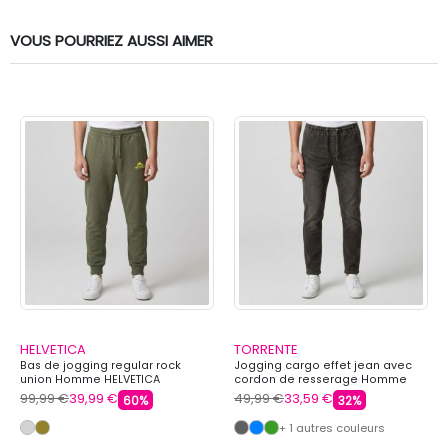
VOUS POURRIEZ AUSSI AIMER
HELVETICA
TORRENTE
Bas de jogging regular rock
Jogging cargo effet jean avec
union Homme HELVETICA
cordon de resserage Homme
TORRENTE
99,99 €
39,99 €
49,99 €
33,59 €
60%
32%
+ 1 autres couleurs