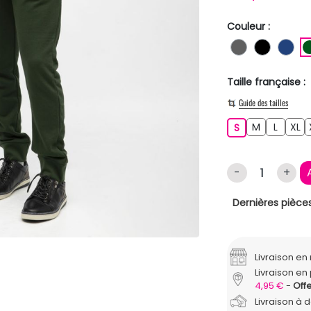
Couleur :
GRIS FONC
NOIR
BL
Taille française :
Guide des tailles
M
L
XL
S
M
L
XL
S
-
+
Dernières pièces
Livraison e
Livraison en 
4,95 €
Offe
Livraison à 