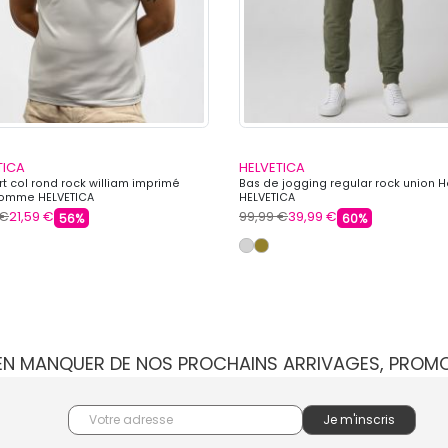
TICA
HELVETICA
rt col rond rock william imprimé
Bas de jogging regular rock union
omme HELVETICA
HELVETICA
 €
21,59 €
99,99 €
39,99 €
56%
60%
IEN MANQUER DE NOS PROCHAINS ARRIVAGES, PROM