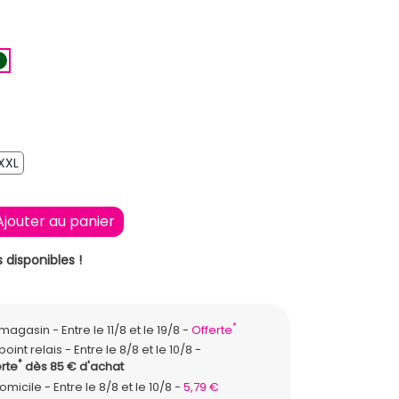
E
EU FONCE
VERT FONCE
XXL
XXL
Ajouter au panier
 disponibles !
*
n magasin
Entre le 11/8 et le 19/8
Offerte
point relais
Entre le 8/8 et le 10/8
*
rte
dès 85 € d'achat
domicile
Entre le 8/8 et le 10/8
5,79 €