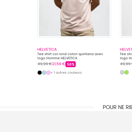
HELVETICA
HELVE
poche Homme
Tee shirt col rond coton quintana avec
Tee shi
logo Homme HELVETICA
logo H
49,99 €
21,59 €
49,99
56%
s
+ 1 autres couleurs
POUR NE R