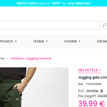
VENTE FLASH
jusqu'à
-40%
*
sur
une sélection
PROMOS
FEMME
HOMME
ENFA
mme
Pantalon Jogging Homme
HELVETICA >
Jogging gaia co
Ref. : P26H0896
PVC :
99,99€
?
Prix Degriff :
49,9
39,99 