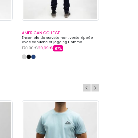
AMERICAN COLLEGE
LE COQ SPORTI
Ensemble de survetement veste zippée
Bas de jogging r
avec capuche et jogging Homme
Homme LE COQ 
AMERICAN COLLEGE
170,00 €
20,99 €
75,00 €
39,99 €
87%