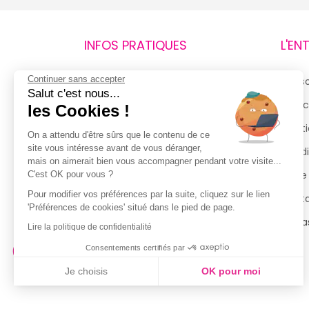
INFOS PRATIQUES
L'EN
Continuer sans accepter
Retours et remboursements
Qui 
Salut c'est nous...
Suivi de commande
Espac
les Cookies !
Livraisons
Menti
On a attendu d'être sûrs que le contenu de ce
site vous intéresse avant de vous déranger,
Guide des tailles
Condi
mais on aimerait bien vous accompagner pendant votre visite...
Politique de confidentialité
Notre
C'est OK pour vous ?
Pour modifier vos préférences par la suite, cliquez sur le lien
Conditions générales d’utilisation
Cont
'Préférences de cookies' situé dans le pied de page.
de la Carte de Fidélité
Magas
Lire la politique de confidentialité
Consentements certifiés par
Je choisis
OK pour moi
Axeptio consent
Plateforme de Gestion du Consentement : Personnalisez vo