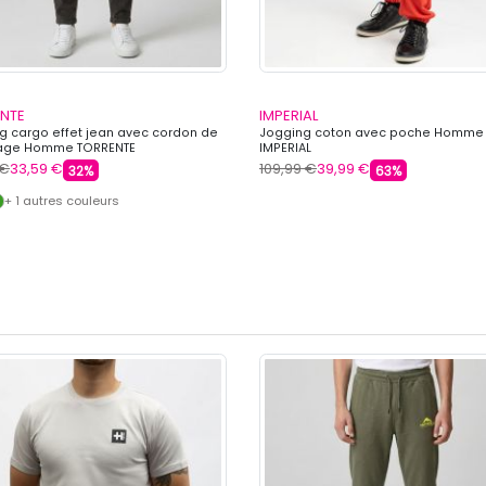
NTE
IMPERIAL
g cargo effet jean avec cordon de
Jogging coton avec poche Homme
rage Homme TORRENTE
IMPERIAL
 €
33,59 €
109,99 €
39,99 €
32%
63%
+ 1 autres couleurs