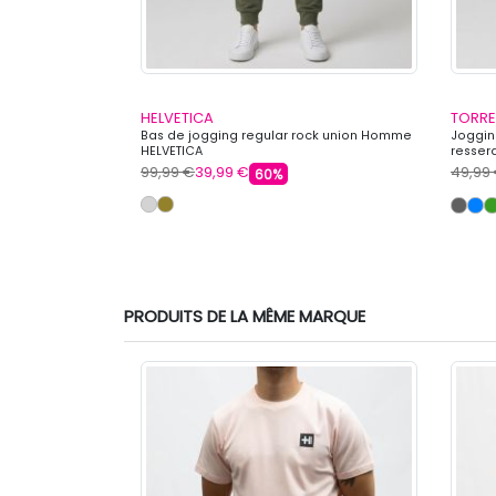
HELVETICA
TORRE
e carotte coton
Bas de jogging regular rock union Homme
Joggin
HELVETICA
resse
99,99 €
39,99 €
49,99
60%
PRODUITS DE LA MÊME MARQUE