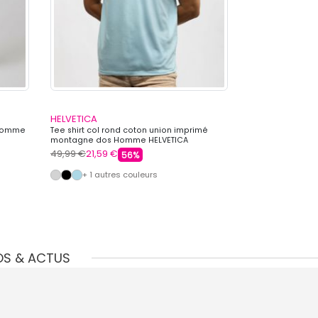
HELVETICA
HELVETICA
 Homme
Tee shirt col rond coton union imprimé
Veste sweat zip
montagne dos Homme HELVETICA
Homme HELVETI
49,99 €
21,59 €
110,00 €
47,99 
56%
+ 1 autres couleurs
OS & ACTUS