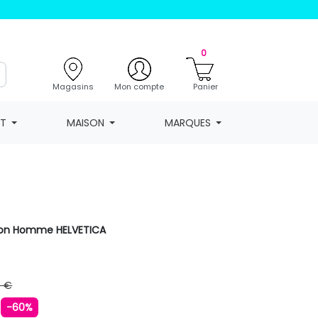
0
Magasins
Mon compte
Panier
NT
MAISON
MARQUES
ton Homme HELVETICA
9 €
€
-60%