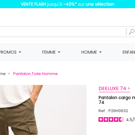
VENTE FLASH
jusqu'à
-40%
*
sur
une sélection
PROMOS
FEMME
HOMME
ENFA
mme
Pantalon Toile Homme
DEELUXE 74 >
Pantalon cargo 
74
Ref. : P26H0632
4.5
/