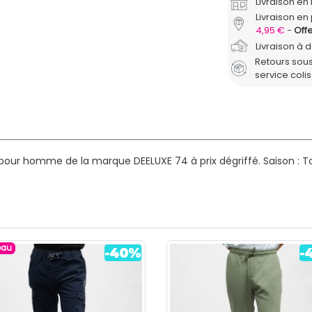
Livraison e
Livraison en 
4,95 €
Offe
Livraison à 
Retours sous
service coli
 pour homme de la marque DEELUXE 74 à prix dégriffé.
Saison : T
eau