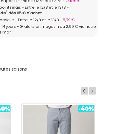
n magasin
Entre le 13/8 et le 21/8
Offerte
point relais
Entre le 12/8 et le 13/8
*
rte
dès 85 € d'achat
domicile
Entre le 12/8 et le 13/8
5,79 €
 14 jours - Gratuits en magasin ou 2,99 € via notre
ssimo*
outes saisons