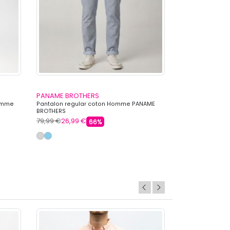
PANAME BROTHERS
DEELUXE 74
Homme
Pantalon regular coton Homme PANAME
Pantalon cargo a
BROTHERS
Homme DEELUXE
79,99 €
26,99 €
59,99 €
31,99 €
66%