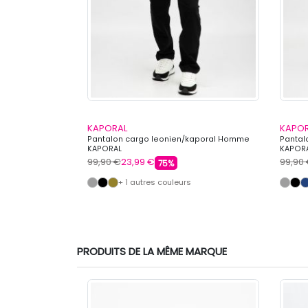
KAPORAL
KAPO
fluide Homme
Pantalon cargo leonien/kaporal Homme
Pantal
KAPORAL
KAPOR
99,90 €
23,99 €
99,90
75%
+ 1 autres couleurs
PRODUITS DE LA MÊME MARQUE