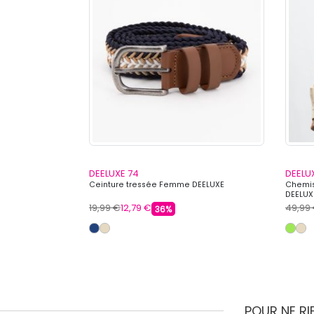
DEELUXE 74
DEELU
es de couleur et
Ceinture tressée Femme DEELUXE
Chemi
DEELUX
19,99 €
12,79 €
49,99
36%
POUR NE R