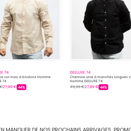
XE 74
DEELUXE 74
se col mao à boutons Homme
Chemise unie à manches longues 
E 74
Homme DEELUXE 74
 €
27,99 €
49,99 €
27,99 €
44%
44%
IEN MANQUER DE NOS PROCHAINS ARRIVAGES, PROM