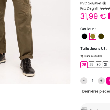
PVC :
59,99€
?
Prix Degriff :
39,99
31,99 €
Couleur :
NOIR
KAKI
MA
Taille Jeans US :
Guide des tailles
29
30
31
28
29
30
31
28
-
+
Dernières pièces