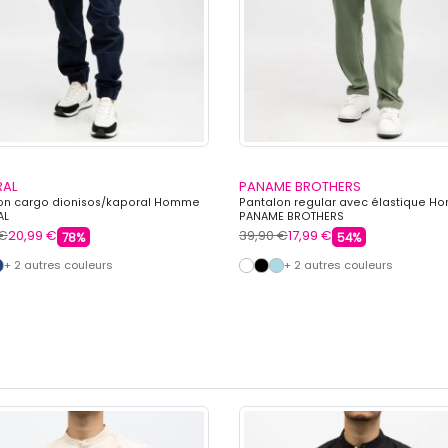
RAL
PANAME BROTHERS
on cargo dionisos/kaporal Homme
Pantalon regular avec élastique 
AL
PANAME BROTHERS
 €
20,99 €
39,90 €
17,99 €
78%
54%
+ 2 autres couleurs
+ 2 autres couleurs