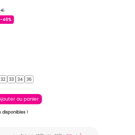
 €
-46%
RRON FONCE
32
33
34
36
32
33
34
36
Ajouter au panier
 disponibles !
*