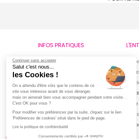
INFOS PRATIQUES
L'EN
Continuer sans accepter
Retours et remboursements
Qui 
Salut c'est nous...
Suivi de commande
Espac
les Cookies !
Livraisons
Menti
On a attendu d'être sûrs que le contenu de ce
site vous intéresse avant de vous déranger,
Guide des tailles
Condi
mais on aimerait bien vous accompagner pendant votre visite...
Politique de confidentialité
Notre
C'est OK pour vous ?
Pour modifier vos préférences par la suite, cliquez sur le lien
Conditions générales d’utilisation
Cont
'Préférences de cookies' situé dans le pied de page.
de la Carte de Fidélité
Magas
Lire la politique de confidentialité
Consentements certifiés par