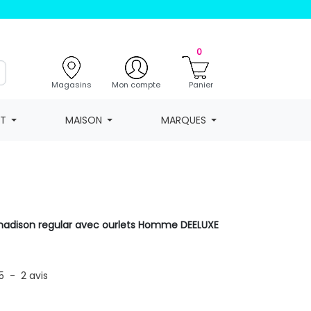
0
Magasins
Mon compte
Panier
NT
MAISON
MARQUES
madison regular avec ourlets Homme DEELUXE
5
-
2
avis