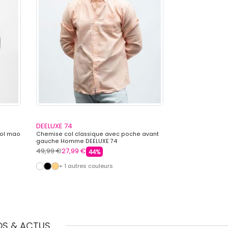
DEELUXE 74
DEELUXE 74
col mao
Chemise col classique avec poche avant
Chemise manche
gauche Homme DEELUXE 74
aztèques Homme
49,99 €
27,99 €
49,99 €
27,99 
44%
+ 1 autres couleurs
OS & ACTUS