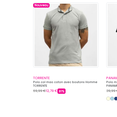
Nouveau
TORRENTE
PANAM
y Homme
Polo col mao coton avec boutons Homme
Polo 
TORRENTE
PANAM
69,99 €
12,79 €
39,99
81%
s