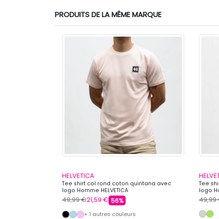
PRODUITS DE LA MÊME MARQUE
HELVETICA
HELVE
poche Homme
Tee shirt col rond coton quintana avec
Tee shi
logo Homme HELVETICA
logo H
49,99 €
21,59 €
49,99
56%
s
+ 1 autres couleurs