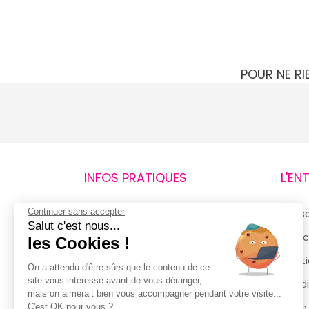
POUR NE R
INFOS PRATIQUES
L'EN
Continuer sans accepter
Retours et remboursements
Qui 
Salut c'est nous...
Suivi de commande
Espac
les Cookies !
Livraisons
Menti
On a attendu d'être sûrs que le contenu de ce
site vous intéresse avant de vous déranger,
Guide des tailles
Condi
mais on aimerait bien vous accompagner pendant votre visite...
Politique de confidentialité
Notre
C'est OK pour vous ?