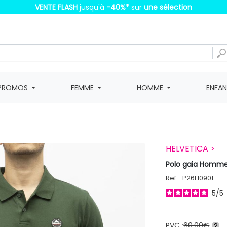
VENTE FLASH
jusqu'à
-40%
*
sur
une sélection
PROMOS
FEMME
HOMME
ENFA
HELVETICA >
Polo gaia Homme
Ref. : P26H0901
5
/
5
PVC :
60,00€
?