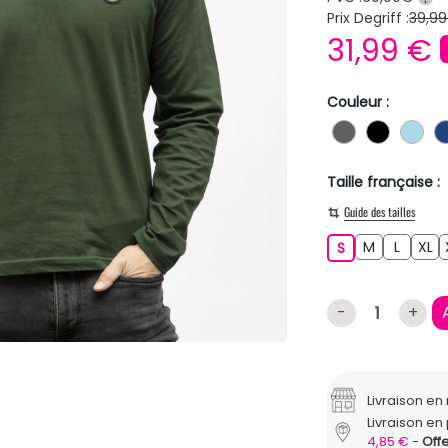
Prix Degriff :
39,99
31,99 €
Couleur :
GRIS FONC
NOIR
BL
Taille française :
Guide des tailles
M
L
XL
S
M
L
XL
S
-
+
Livraison e
Livraison en 
4,85 €
Offe