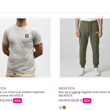
TICA
HELVETICA
rt col rond rock william imprimé
Bas de jogging regular rock union
omme HELVETICA
HELVETICA
 €
21,59 €
99,99 €
39,99 €
56%
60%