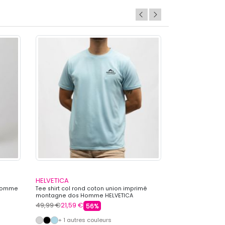
HELVETICA
HELVETICA
 Homme
Tee shirt col rond coton union imprimé
Veste sweat zip
montagne dos Homme HELVETICA
Homme HELVETI
49,99 €
21,59 €
110,00 €
47,99 
56%
+ 1 autres couleurs