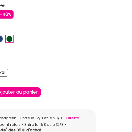
 €
-46%
E
EU CLAIR
BLEU FONCE
VERT FONCE
XXL
XXL
Ajouter au panier
*
n magasin
Entre le 12/8 et le 20/8
Offerte
point relais
Entre le 11/8 et le 12/8
*
rte
dès 85 € d'achat