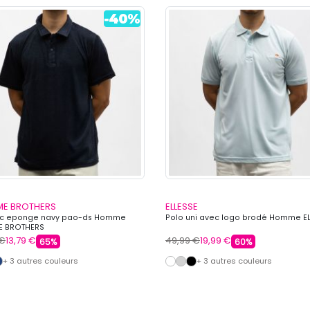
E BROTHERS
ELLESSE
mc eponge navy pao-ds Homme
Polo uni avec logo brodé Homme E
E BROTHERS
 €
13,79 €
49,99 €
19,99 €
65%
60%
+ 3 autres couleurs
+ 3 autres couleurs