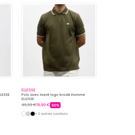
ELLESSE
KAPORAL
LLESSE
Polo avec liseré logo brodé Homme
Polo col mao su
ELLESSE
KAPORAL
49,99 €
19,99 €
59,99 €
17,99 €
60%
+ 2 autres couleurs
+ 3 autre