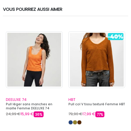
VOUS POURRIEZ AUSSI AIMER
DEELUXE 74
HBT
Pull léger sans manches en
Pull col V tissu texturé Femme HBT
maille Femme DEELUXE 74
24,99 €
15,99 €
79,90 €
17,99 €
36%
77%