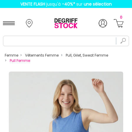
VENTE FLASH
jusqu'à
-40%
*
sur
une sélection
0
Femme
Vêtements Femme
Pull, Gilet, Sweat Femme
Pull Femme