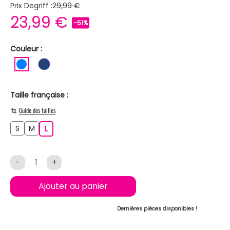
Prix Degriff :
29,99 €
23,99 €
-51%
Couleur :
BLEU
BLEU FONCE
Taille française :
Guide des tailles
S
M
S
M
L
L
-
+
Ajouter au panier
Dernières pièces disponibles !