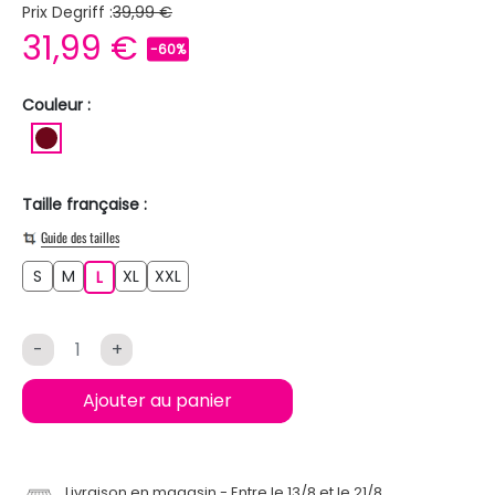
Prix Degriff :
39,99 €
31,99 €
-60%
Couleur :
BORDEAUX
Taille française :
Guide des tailles
S
M
XL
XXL
S
M
L
XL
XXL
L
-
+
Ajouter au panier
Livraison en magasin
Entre le 13/8 et le 21/8