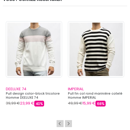
DEELUXE 74
IMPERIAL
Pull design color-block tricolore
Pull fin col rond marinière cotelé
Homme DEELUXE 74
Homme IMPERIAL
39,99 €
23,99 €
49,99 €
15,99 €
40%
68%