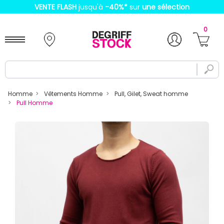
VENTE FLASH
jusqu'à
-40%
*
sur
une sélection
0
Homme
Vêtements Homme
Pull, Gilet, Sweat homme
Pull Homme