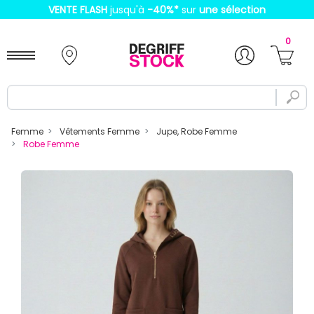
VENTE FLASH
jusqu'à
-40%
*
sur
une sélection
0
Femme
Vêtements Femme
Jupe, Robe Femme
Robe Femme