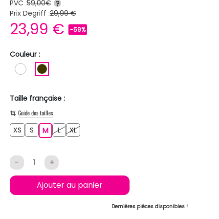
PVC :
59,00€
?
Prix Degriff :
29,99 €
23,99 €
-59%
Couleur :
BLANC
MARRON FONCE
Taille française :
Guide des tailles
XS
S
L
XL
XS
S
M
L
XL
M
-
+
Ajouter au panier
Dernières pièces disponibles !