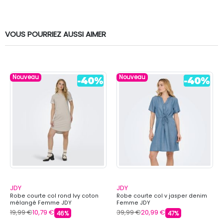
VOUS POURRIEZ AUSSI AIMER
Nouveau
Nouveau
JDY
JDY
Robe courte col rond Ivy coton
Robe courte col v jasper denim
mélangé Femme JDY
Femme JDY
19,99 €
10,79 €
39,99 €
20,99 €
46%
47%