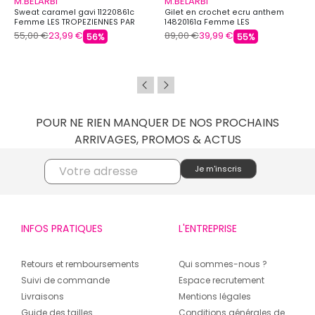
M.BELARBI
M.BELARBI
Sweat caramel gavi 11220861c
Gilet en crochet ecru anthem
Femme LES TROPEZIENNES PAR
14820161a Femme LES
M.BELARBI
TROPEZIENNES PAR M.BELARBI
55,00 €
23,99 €
89,00 €
39,99 €
56%
55%
POUR NE RIEN MANQUER DE NOS PROCHAINS
ARRIVAGES, PROMOS & ACTUS
INFOS PRATIQUES
L'ENTREPRISE
Retours et remboursements
Qui sommes-nous ?
Suivi de commande
Espace recrutement
Livraisons
Mentions légales
Guide des tailles
Conditions générales de