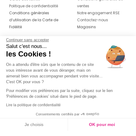
Politique de confidentialité
ventes
Conditions générales
Notre engagement RSE
d’utilisation de la Carte de
Contactez-nous
Fidélité
Magasins
Continuer sans accepter
CONTACT
SUIVEZ-NOUS SUR LES
Salut c'est nous...
RÉSEAUX
les Cookies !
04 42 20 78 42
Du lundi au jeudi de 8h30 à 16h30 & le
On a attendu d'être sûrs que le contenu de ce site
vous intéresse avant de vous déranger, mais on
vendredi de 8h30 à 15h30
aimerait bien vous accompagner pendant votre visite...
C'est OK pour vous ?
Pour modifier vos préférences par la suite, cliquez sur le lien
'Préférences de cookies' situé dans le pied de page.
Lire la politique de confidentialité
Consentements certifiés par
Je choisis
OK pour moi
Axeptio consent
Plateforme de Gestion du Consentement : Personnalisez vos O