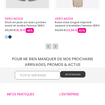
VERO MODA
VERO MODA
Short en jean uni avec poches
Robe maxi longue imprimé
avant et arrière Femme VERO
serpent à bretelles Femme VERO
MODA
MODA
29,99 €
16,19 €
59,99 €
23,99 €
46%
60%
POUR NE RIEN MANQUER DE NOS PROCHAINS
ARRIVAGES, PROMOS & ACTUS
INFOS PRATIQUES
L'ENTREPRISE