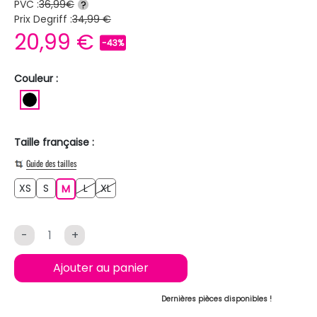
PVC :
36,99€
?
Prix Degriff :
34,99 €
20,99 €
-43%
Couleur :
NOIR
Taille française :
Guide des tailles
XS
S
L
XL
XS
S
M
L
XL
M
-
+
Ajouter au panier
Dernières pièces disponibles !