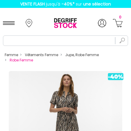
VENTE FLASH
jusqu'à
-40%
*
sur
une sélection
0
Femme
Vêtements Femme
Jupe, Robe Femme
Robe Femme