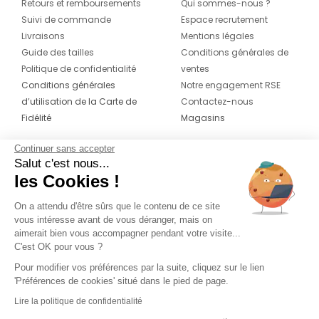
Retours et remboursements
Qui sommes-nous ?
Suivi de commande
Espace recrutement
Livraisons
Mentions légales
Guide des tailles
Conditions générales de
Politique de confidentialité
ventes
Conditions générales
Notre engagement RSE
d’utilisation de la Carte de
Contactez-nous
Fidélité
Magasins
Continuer sans accepter
CONTACT
SUIVEZ-NOUS SUR LES
Salut c'est nous...
RÉSEAUX
les Cookies !
04 42 20 78 42
Du lundi au jeudi de 8h30 à 16h30 & le
On a attendu d'être sûrs que le contenu de ce site
vous intéresse avant de vous déranger, mais on
vendredi de 8h30 à 15h30
aimerait bien vous accompagner pendant votre visite...
C'est OK pour vous ?
Pour modifier vos préférences par la suite, cliquez sur le lien
'Préférences de cookies' situé dans le pied de page.
Lire la politique de confidentialité