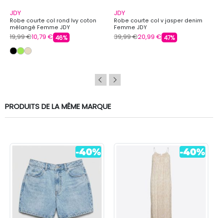
JDY
JDY
Robe courte col rond Ivy coton
Robe courte col v jasper denim
mélangé Femme JDY
Femme JDY
19,99 €
10,79 €
39,99 €
20,99 €
46%
47%
PRODUITS DE LA MÊME MARQUE