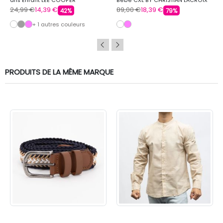
ans Enfant LEE COOPER
Bébé CXL BY CHRISTIAN LACROIX
24,99 €
14,39 €
89,00 €
18,39 €
42%
79%
+ 1 autres couleurs
PRODUITS DE LA MÊME MARQUE