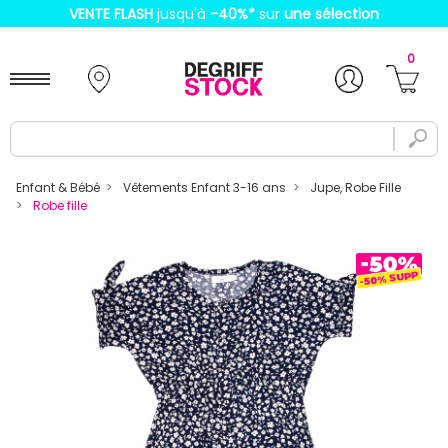
VENTE FLASH
jusqu'à
-40%
*
sur
une sélection
0
Enfant & Bébé
Vêtements Enfant 3-16 ans
Jupe, Robe Fille
Robe fille