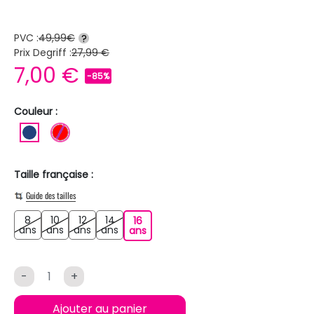
PVC :
49,99€
?
Prix Degriff :
27,99 €
7,00 €
-85%
Couleur :
BLEU FONCE
ROUGE
Taille française :
Guide des tailles
8
10
12
14
16
8 ans
10 ans
12 ans
14 ans
ans
ans
ans
ans
16 ans
ans
-
+
Ajouter au panier