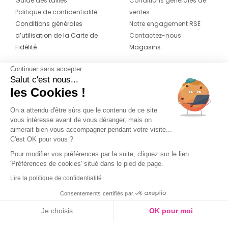
Guide des tailles
Conditions générales de
Politique de confidentialité
ventes
Conditions générales
Notre engagement RSE
d’utilisation de la Carte de
Contactez-nous
Fidélité
Magasins
Continuer sans accepter
CONTACT
SUIVEZ-NOUS SUR LES
Salut c'est nous...
RÉSEAUX
les Cookies !
04 42 20 78 42
Du lundi au jeudi de 8h30 à 16h30 & le
On a attendu d'être sûrs que le contenu de ce site
vous intéresse avant de vous déranger, mais on
vendredi de 8h30 à 15h30
aimerait bien vous accompagner pendant votre visite...
C'est OK pour vous ?
Pour modifier vos préférences par la suite, cliquez sur le lien
'Préférences de cookies' situé dans le pied de page.
Lire la politique de confidentialité
Consentements certifiés par
Je choisis
OK pour moi
Axeptio consent
Plateforme de Gestion du Consentement : Personnalisez vos O