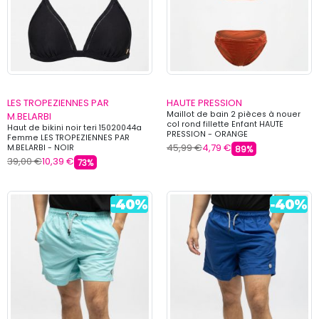
LES TROPEZIENNES PAR
HAUTE PRESSION
Maillot de bain 2 pièces à nouer
M.BELARBI
col rond fillette Enfant HAUTE
Haut de bikini noir teri 15020044a
PRESSION - ORANGE
Femme LES TROPEZIENNES PAR
45,99 €
4,79 €
M.BELARBI - NOIR
89%
39,00 €
10,39 €
73%