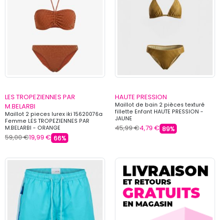
LES TROPEZIENNES PAR
HAUTE PRESSION
Maillot de bain 2 pièces texturé
M.BELARBI
fillette Enfant HAUTE PRESSION -
Maillot 2 pieces lurex iki 15620076a
JAUNE
Femme LES TROPEZIENNES PAR
45,99 €
4,79 €
M.BELARBI - ORANGE
89%
59,00 €
19,99 €
66%