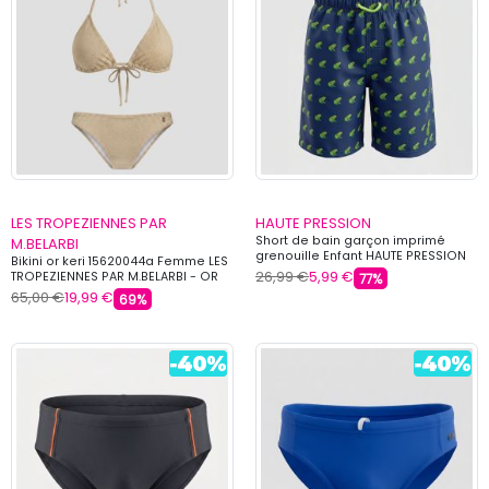
LES TROPEZIENNES PAR
HAUTE PRESSION
Short de bain garçon imprimé
M.BELARBI
grenouille Enfant HAUTE PRESSION
Bikini or keri 15620044a Femme LES
26,99 €
5,99 €
TROPEZIENNES PAR M.BELARBI - OR
77%
65,00 €
19,99 €
69%