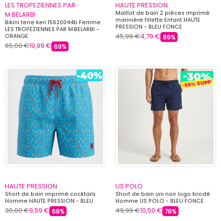
LES TROPEZIENNES PAR
HAUTE PRESSION
Maillot de bain 2 pièces imprimé
M.BELARBI
marinière fillette Enfant HAUTE
Bikini terre keri 15620044b Femme
PRESSION - BLEU FONCE
LES TROPEZIENNES PAR M.BELARBI -
45,99 €
4,79 €
ORANGE
89%
65,00 €
19,99 €
69%
HAUTE PRESSION
US POLO
Short de bain imprimé cocktails
Short de bain uni noir logo brodé
Homme HAUTE PRESSION - BLEU
Homme US POLO - BLEU FONCE
30,00 €
9,59 €
49,99 €
10,50 €
68%
78%