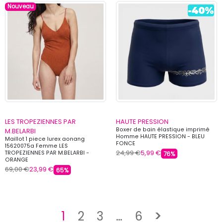
Nouveau
LES TROPEZIENNES PAR
HAUTE PRESSION
Boxer de bain élastique imprimé
M.BELARBI
Homme HAUTE PRESSION - BLEU
Maillot 1 piece lurex aonang
FONCE
15620075a Femme LES
24,99 €
5,99 €
TROPEZIENNES PAR M.BELARBI -
76%
ORANGE
69,00 €
23,99 €
65%
Suivant
1
2
3
…
6
>