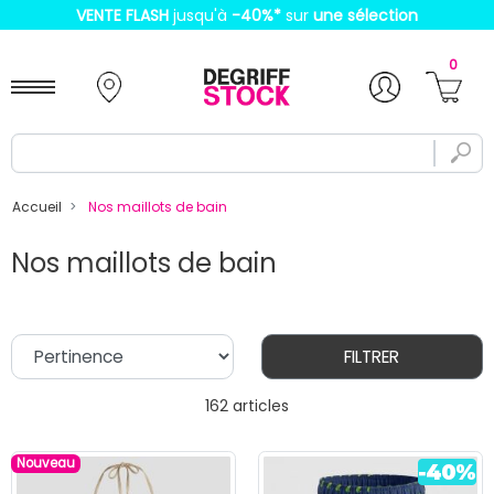
VENTE FLASH
jusqu'à
-40%
*
sur
une sélection
0
Accueil
Nos maillots de bain
Nos maillots de bain
FILTRER
162 articles
Nouveau