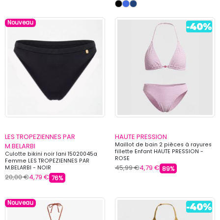
Nouveau
LES TROPEZIENNES PAR
HAUTE PRESSION
Maillot de bain 2 pièces à rayures
M.BELARBI
fillette Enfant HAUTE PRESSION -
Culotte bikini noir lani 15020045a
ROSE
Femme LES TROPEZIENNES PAR
45,99 €
4,79 €
M.BELARBI - NOIR
89%
20,00 €
4,79 €
76%
Nouveau