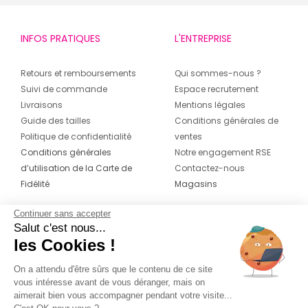
INFOS PRATIQUES
L'ENTREPRISE
Retours et remboursements
Qui sommes-nous ?
Suivi de commande
Espace recrutement
Livraisons
Mentions légales
Guide des tailles
Conditions générales de
Politique de confidentialité
ventes
Conditions générales
Notre engagement RSE
d’utilisation de la Carte de
Contactez-nous
Fidélité
Magasins
Continuer sans accepter
CONTACT
SUIVEZ-NOUS SUR LES
Salut c'est nous...
RÉSEAUX
les Cookies !
04 42 20 78 42
Du lundi au jeudi de 8h30 à 16h30 & le
On a attendu d'être sûrs que le contenu de ce site
vous intéresse avant de vous déranger, mais on
vendredi de 8h30 à 15h30
aimerait bien vous accompagner pendant votre visite...