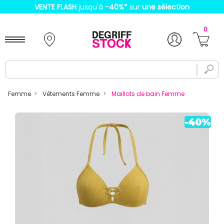
VENTE FLASH
jusqu'à
-40%
*
sur
une sélection
0
Femme
Vêtements Femme
Maillots de bain Femme