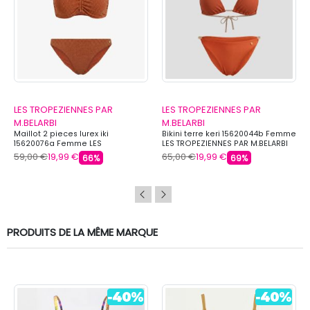
LES TROPEZIENNES PAR
LES TROPEZIENNES PAR
M.BELARBI
M.BELARBI
Maillot 2 pieces lurex iki
Bikini terre keri 15620044b Femme
15620076a Femme LES
LES TROPEZIENNES PAR M.BELARBI
TROPEZIENNES PAR M.BELARBI
59,00 €
19,99 €
65,00 €
19,99 €
66%
69%
PRODUITS DE LA MÊME MARQUE