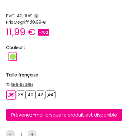
PVC :
40,00€
?
Prix Degriff :
19,99 €
11,99 €
-70%
Couleur :
VERT CLAIR
Taille française :
Guide des tailles
38
40
42
44
36
38
40
42
44
36
Prévenez-moi lorsque le produit est disponible
-
+