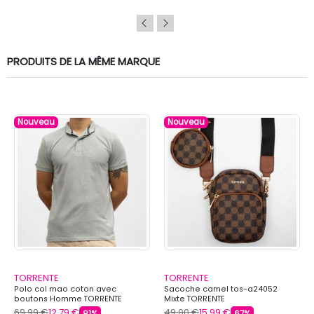
PRODUITS DE LA MÊME MARQUE
Nouveau
Nouveau
TORRENTE
TORRENTE
Polo col mao coton avec
Sacoche camel tos-a24052
boutons Homme TORRENTE
Mixte TORRENTE
69,99 €
12,79 €
49,00 €
15,99 €