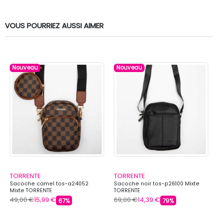
VOUS POURRIEZ AUSSI AIMER
Nouveau
Nouveau
TORRENTE
TORRENTE
Sacoche camel tos-a24052
Sacoche noir tos-p26100 Mixte
Mixte TORRENTE
TORRENTE
49,00 €
15,99 €
69,00 €
14,39 €
67%
79%