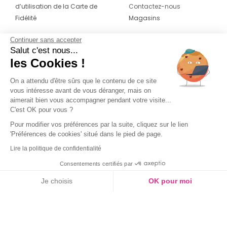
d’utilisation de la Carte de
Contactez-nous
Fidélité
Magasins
Continuer sans accepter
CONTACT
SUIVEZ-NOUS SUR LES
Salut c'est nous...
RÉSEAUX
les Cookies !
04 42 20 78 42
Du lundi au jeudi de 8h30 à 16h30 & le
On a attendu d'être sûrs que le contenu de ce site
vous intéresse avant de vous déranger, mais on
vendredi de 8h30 à 15h30
aimerait bien vous accompagner pendant votre visite...
C'est OK pour vous ?
Pour modifier vos préférences par la suite, cliquez sur le lien
'Préférences de cookies' situé dans le pied de page.
Lire la politique de confidentialité
Consentements certifiés par
Je choisis
OK pour moi
Axeptio consent
Plateforme de Gestion du Consentement : Personnalisez vos O
Notre plateforme vous permet d'adapter et de gérer vos paramètr