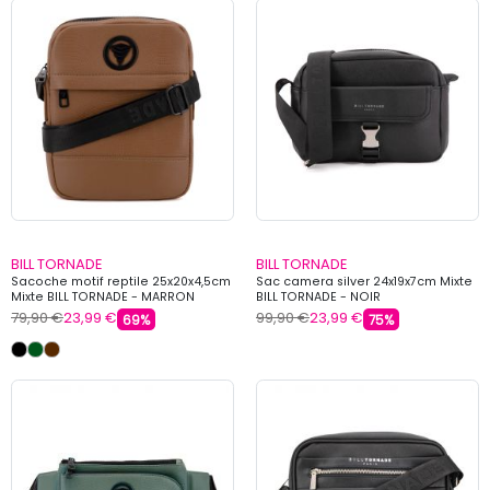
BILL TORNADE
BILL TORNADE
Sacoche motif reptile 25x20x4,5cm
Sac camera silver 24x19x7cm Mixte
Mixte BILL TORNADE - MARRON
BILL TORNADE - NOIR
79,90 €
23,99 €
99,90 €
23,99 €
69%
75%