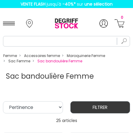
VENTE FLASH
jusqu'à
-40%
*
sur
une sélection
0
Femme
Accessoires femme
Maroquinerie Femme
Sac Femme
Sac bandoulière Femme
Sac bandoulière Femme
FILTRER
25 articles