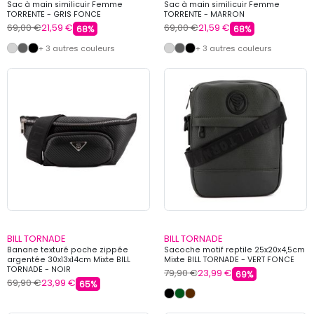
Sac à main similicuir Femme
Sac à main similicuir Femme
TORRENTE - GRIS FONCE
TORRENTE - MARRON
69,00 €
21,59 €
69,00 €
21,59 €
68%
68%
+ 3 autres couleurs
+ 3 autres couleurs
BILL TORNADE
BILL TORNADE
Banane texturé poche zippée
Sacoche motif reptile 25x20x4,5cm
argentée 30x13x14cm Mixte BILL
Mixte BILL TORNADE - VERT FONCE
TORNADE - NOIR
79,90 €
23,99 €
69%
69,90 €
23,99 €
65%