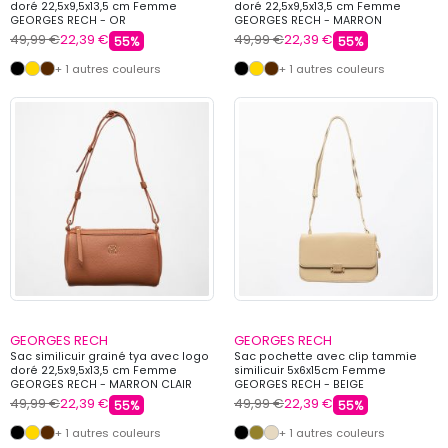
doré 22,5x9,5x13,5 cm Femme
doré 22,5x9,5x13,5 cm Femme
GEORGES RECH - OR
GEORGES RECH - MARRON
49,99 €
22,39 €
49,99 €
22,39 €
55%
55%
+ 1 autres couleurs
+ 1 autres couleurs
GEORGES RECH
GEORGES RECH
Sac similicuir grainé tya avec logo
Sac pochette avec clip tammie
doré 22,5x9,5x13,5 cm Femme
similicuir 5x6x15cm Femme
GEORGES RECH - MARRON CLAIR
GEORGES RECH - BEIGE
49,99 €
22,39 €
49,99 €
22,39 €
55%
55%
+ 1 autres couleurs
+ 1 autres couleurs