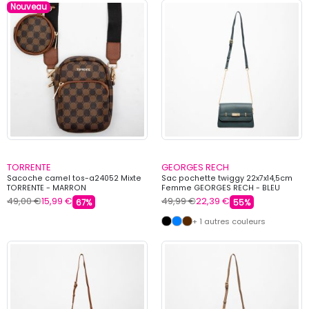
Nouveau
TORRENTE
GEORGES RECH
Sacoche camel tos-a24052 Mixte
Sac pochette twiggy 22x7x14,5cm
TORRENTE - MARRON
Femme GEORGES RECH - BLEU
49,00 €
15,99 €
49,99 €
22,39 €
67%
55%
+ 1 autres couleurs