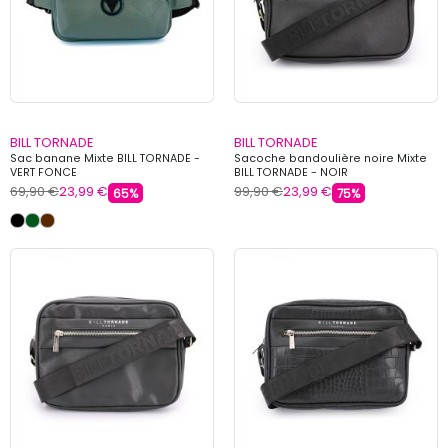
BILL TORNADE
BILL TORNADE
Sac banane Mixte BILL TORNADE -
Sacoche bandoulière noire Mixte
VERT FONCE
BILL TORNADE - NOIR
69,90 €
23,99 €
99,90 €
23,99 €
65%
75%