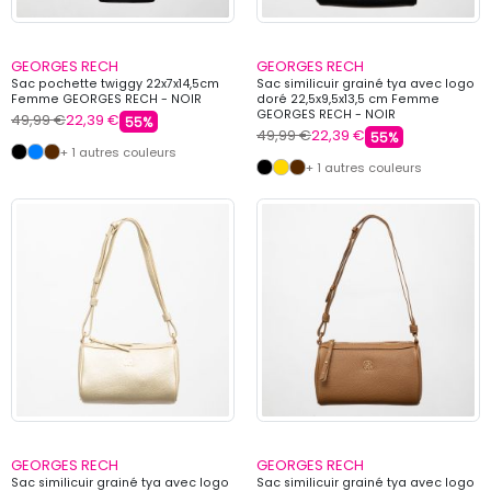
GEORGES RECH
GEORGES RECH
Sac pochette twiggy 22x7x14,5cm
Sac similicuir grainé tya avec logo
Femme GEORGES RECH - NOIR
doré 22,5x9,5x13,5 cm Femme
GEORGES RECH - NOIR
49,99 €
22,39 €
55%
49,99 €
22,39 €
55%
+ 1 autres couleurs
+ 1 autres couleurs
GEORGES RECH
GEORGES RECH
Sac similicuir grainé tya avec logo
Sac similicuir grainé tya avec logo