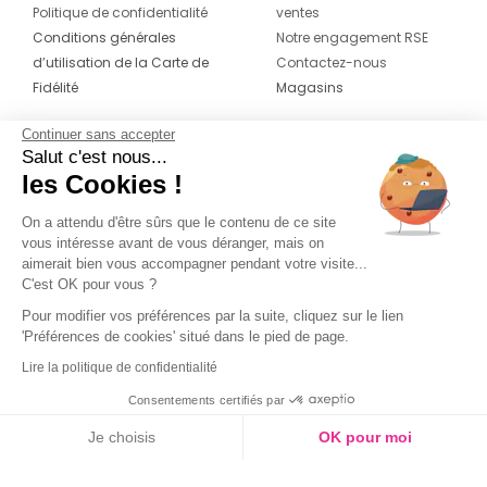
Politique de confidentialité
ventes
Conditions générales
Notre engagement RSE
d’utilisation de la Carte de
Contactez-nous
Fidélité
Magasins
Continuer sans accepter
CONTACT
SUIVEZ-NOUS SUR LES
Salut c'est nous...
RÉSEAUX
les Cookies !
04 42 20 78 42
Du lundi au jeudi de 8h30 à 16h30 & le
On a attendu d'être sûrs que le contenu de ce site
vous intéresse avant de vous déranger, mais on
vendredi de 8h30 à 15h30
aimerait bien vous accompagner pendant votre visite...
C'est OK pour vous ?
Pour modifier vos préférences par la suite, cliquez sur le lien
'Préférences de cookies' situé dans le pied de page.
Lire la politique de confidentialité
Consentements certifiés par
Je choisis
OK pour moi
Axeptio consent
Plateforme de Gestion du Consentement : Personnalisez vos O