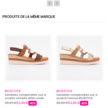
PRODUITS DE LA MÊME MARQUE
BIOSTOCK
BIOSTOCK
Sandales compensées cuir à
Sandales compensées cuir à
scratch semelle effet corde
scratch Femme BIOSTOCK
Femme BIOSTOCK
89,99 €
53,99 €
89,99 €
53,99 €
40%
40%