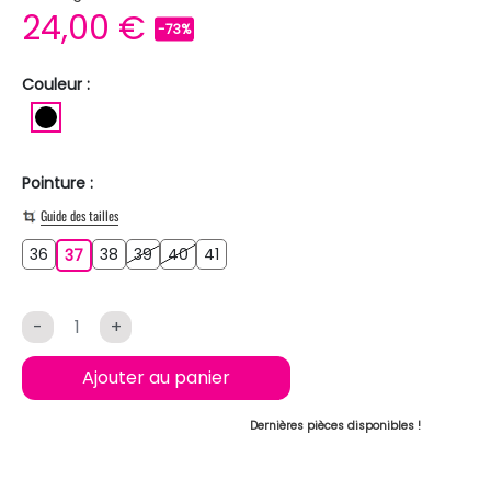
24,00 €
-73%
Couleur :
NOIR
Pointure :
Guide des tailles
36
38
39
40
41
36
37
38
39
40
41
37
-
+
Ajouter au panier
Dernières pièces disponibles !