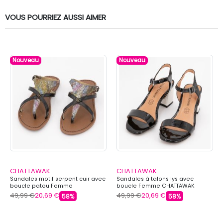
VOUS POURRIEZ AUSSI AIMER
Nouveau
Nouveau
CHATTAWAK
CHATTAWAK
Sandales motif serpent cuir avec
Sandales à talons lys avec
boucle patou Femme
boucle Femme CHATTAWAK
CHATTAWAK
49,99 €
20,69 €
49,99 €
20,69 €
58%
58%