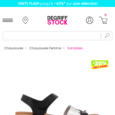
VENTE FLASH
jusqu'à
-40%
*
sur
une sélection
0
Chaussures
Chaussures Femme
Sandales