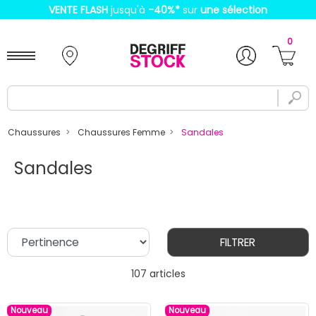
VENTE FLASH
jusqu'à
-40%
*
sur
une sélection
0
Chaussures
Chaussures Femme
Sandales
Sandales
FILTRER
107 articles
Nouveau
Nouveau