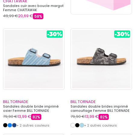
CHATTAWAK
Sandales cuir avec boucle margot
Femme CHATTAWAK
49,99 €
20,69 €
58%
BILL TORNADE
BILL TORNADE
Sandales double bride imprimé
Sandales double brides imprimé
osier Femme BILL TORNADE
camouflage Femme BILL TORNADE
79,90 €
13,99 €
79,90 €
13,99 €
82%
82%
+ 2 autres couleurs
+ 2 autres couleurs