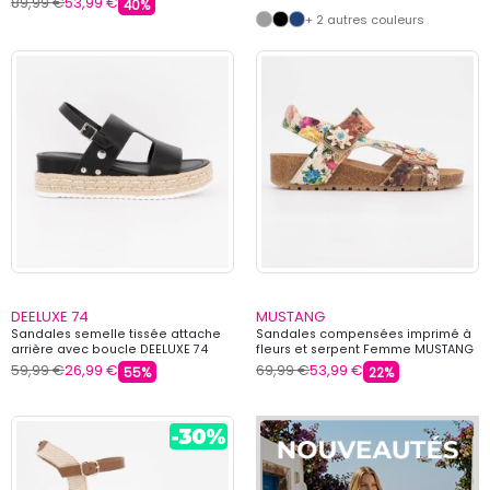
89,99 €
53,99 €
40%
+ 2 autres couleurs
DEELUXE 74
MUSTANG
Sandales semelle tissée attache
Sandales compensées imprimé à
arrière avec boucle DEELUXE 74
fleurs et serpent Femme MUSTANG
59,99 €
26,99 €
69,99 €
53,99 €
55%
22%