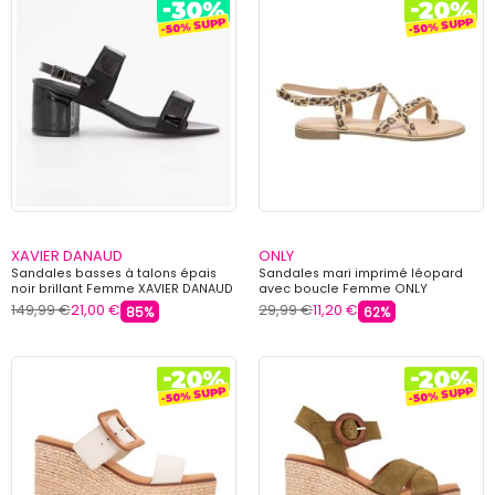
XAVIER DANAUD
ONLY
Sandales basses à talons épais
Sandales mari imprimé léopard
noir brillant Femme XAVIER DANAUD
avec boucle Femme ONLY
149,99 €
21,00 €
29,99 €
11,20 €
85%
62%