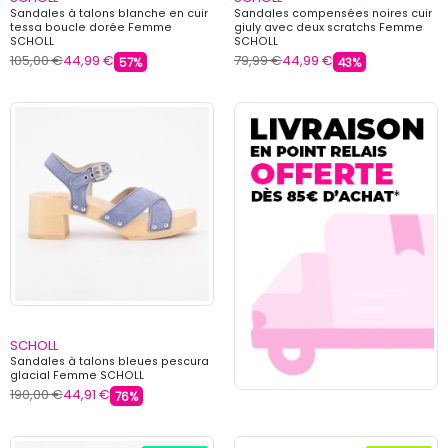
Sandales à talons blanche en cuir
Sandales compensées noires cuir
tessa boucle dorée Femme
giuly avec deux scratchs Femme
SCHOLL
SCHOLL
105,00 €
44,99 €
79,99 €
44,99 €
57%
43%
SCHOLL
Sandales à talons bleues pescura
glacial Femme SCHOLL
190,00 €
44,91 €
76%