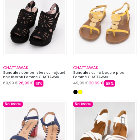
CHATTAWAK
CHATTAWAK
Sandales compensées cuir ajouré
Sandales cuir à boucle pipa
noir liseron Femme CHATTAWAK
Femme CHATTAWAK
69,99 €
26,99 €
49,99 €
20,69 €
61%
58%
Nouveau
Nouveau