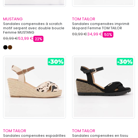
MUSTANG
TOM TAILOR
Sandales compensées à scratch
Sandales compensées imprimé
motif serpent avec double boucle
léopard Femme TOM TAILOR
Femme MUSTANG
69,99 €
34,99 €
50%
69,99 €
53,99 €
22%
TOM TAILOR
TOM TAILOR
Sandales compensées espadrilles
Sandales compensées en tissu