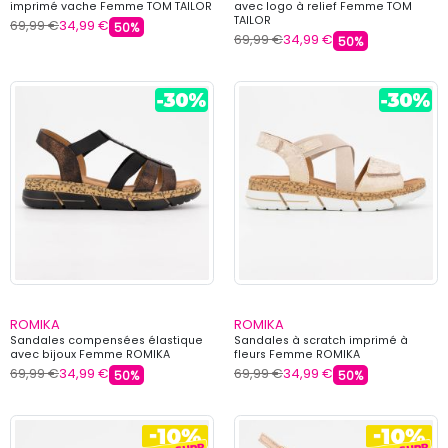
imprimé vache Femme TOM TAILOR
avec logo à relief Femme TOM
TAILOR
69,99 €
34,99 €
50%
69,99 €
34,99 €
50%
ROMIKA
ROMIKA
Sandales compensées élastique
Sandales à scratch imprimé à
avec bijoux Femme ROMIKA
fleurs Femme ROMIKA
69,99 €
34,99 €
69,99 €
34,99 €
50%
50%