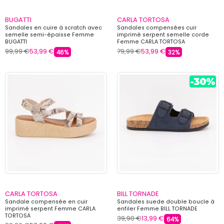
BUGATTI
CARLA TORTOSA
Sandales en cuire à scratch avec
Sandales compensées cuir
semelle semi-épaisse Femme
imprimé serpent semelle corde
BUGATTI
Femme CARLA TORTOSA
99,99 €
53,99 €
79,99 €
53,99 €
46%
32%
CARLA TORTOSA
BILL TORNADE
Sandale compensée en cuir
Sandales suede double boucle à
imprimé serpent Femme CARLA
enfiler Femme BILL TORNADE
TORTOSA
39,90 €
13,99 €
64%