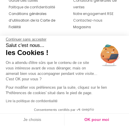
Guide des tailles
Conditions générales de
Politique de confidentialité
ventes
Conditions générales
Notre engagement RSE
d’utilisation de la Carte de
Contactez-nous
Fidélité
Magasins
Continuer sans accepter
CONTACT
SUIVEZ-NOUS SUR LES
Salut c'est nous...
RÉSEAUX
les Cookies !
04 42 20 78 42
Du lundi au jeudi de 8h30 à 16h30 & le
On a attendu d'être sûrs que le contenu de ce site
vous intéresse avant de vous déranger, mais on
vendredi de 8h30 à 15h30
aimerait bien vous accompagner pendant votre visite...
C'est OK pour vous ?
Pour modifier vos préférences par la suite, cliquez sur le lien
'Préférences de cookies' situé dans le pied de page.
Lire la politique de confidentialité
Consentements certifiés par
Je choisis
OK pour moi
Couleur
Axeptio consent
Plateforme de Gestion du Consentement : Personnalisez vos O