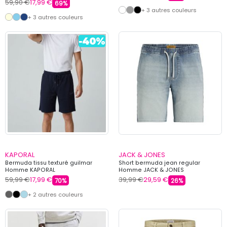
59,90 €
17,99 €
69%
+ 3 autres couleurs
+ 3 autres couleurs
KAPORAL
JACK & JONES
Bermuda tissu texturé guilmar
Short bermuda jean regular
Homme KAPORAL
Homme JACK & JONES
59,99 €
17,99 €
39,99 €
29,59 €
70%
26%
+ 2 autres couleurs