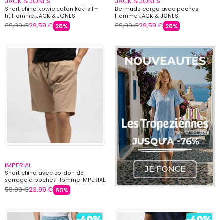
JACK & JONES
JACK & JONES
Short chino kowie coton kaki silm
Bermuda cargo avec poches
fit Homme JACK & JONES
Homme JACK & JONES
39,99 €
29,59 €
39,99 €
29,59 €
26%
26%
IMPERIAL
Short chino avec cordon de
serrage à poches Homme IMPERIAL
59,99 €
23,99 €
60%