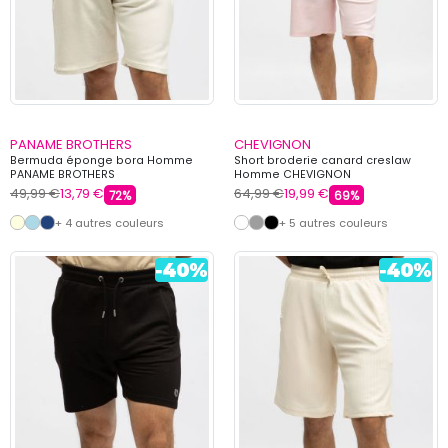
PANAME BROTHERS
CHEVIGNON
Bermuda éponge bora Homme
Short broderie canard creslaw
PANAME BROTHERS
Homme CHEVIGNON
49,99 €
13,79 €
64,99 €
19,99 €
72%
69%
+ 4 autres couleurs
+ 5 autres couleurs