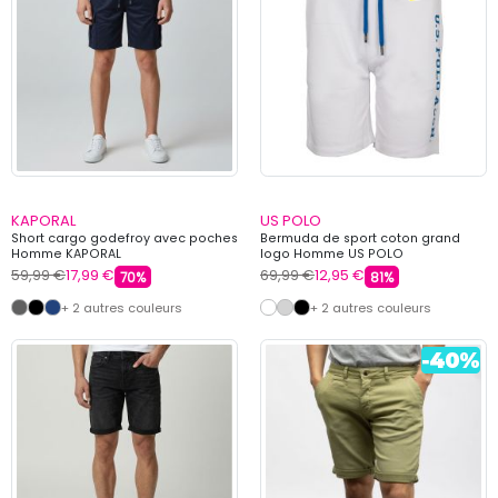
KAPORAL
US POLO
Short cargo godefroy avec poches
Bermuda de sport coton grand
Homme KAPORAL
logo Homme US POLO
59,99 €
17,99 €
69,99 €
12,95 €
70%
81%
+ 2 autres couleurs
+ 2 autres couleurs