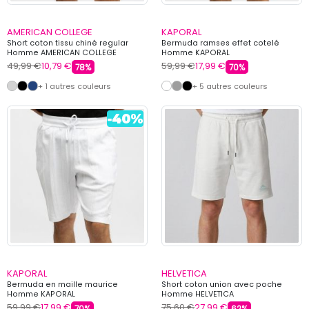
AMERICAN COLLEGE
KAPORAL
Short coton tissu chiné regular
Bermuda ramses effet cotelé
Homme AMERICAN COLLEGE
Homme KAPORAL
49,99 €
10,79 €
59,99 €
17,99 €
78%
70%
+ 1 autres couleurs
+ 5 autres couleurs
KAPORAL
HELVETICA
Bermuda en maille maurice
Short coton union avec poche
Homme KAPORAL
Homme HELVETICA
59,99 €
17,99 €
75,60 €
27,99 €
70%
62%