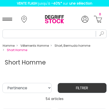
VENTE FLASH
jusqu'à
-40%
*
sur
une sélection
0
Homme
Vêtements Homme
Short, Bermuda homme
Short Homme
Short Homme
FILTRER
54 articles