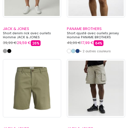
JACK & JONES
PANAME BROTHERS
Short denim rick avec ourlets
Short ajusté avec ourlets jersey
Homme JACK & JONES
Homme PANAME BROTHERS
39,99 €
29,59 €
49,99 €
17,99 €
26%
64%
+ 2 autres couleurs