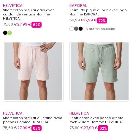
HELVETICA
KAPORAL
Short coton regular gaia avec
Bermuda piqué auban avec logo
cordon de serrage Homme
Homme KAPORAL
HELVETICA
59,99 €
17,99 €
70%
75,60 €
27,99 €
62%
+ 5 autres couleurs
HELVETICA
HELVETICA
Short coton regular quintana avec
Short coton avec poche arrière
poches Homme HELVETICA
rock william Homme HELVETICA
75,60 €
27,99 €
75,60 €
27,99 €
62%
62%