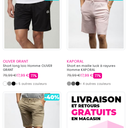
OLIVER GRANT
KAPORAL
Short long loic Homme OLIVER
Short en maille luck à rayures
GRANT
Homme KAPORAL
79,99 €
17,99 €
79,99 €
17,99 €
77%
77%
+ 5 autres couleurs
+ 4 autres couleurs