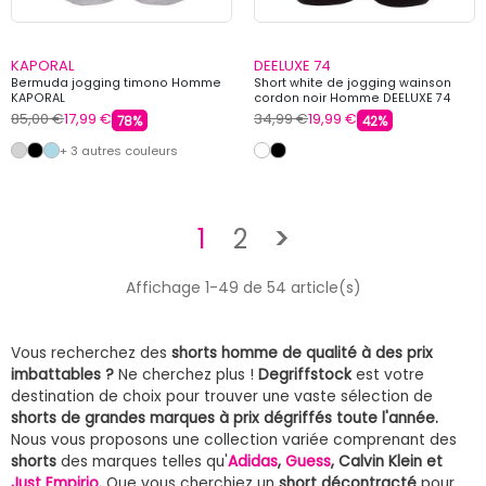
KAPORAL
DEELUXE 74
Bermuda jogging timono Homme
Short white de jogging wainson
KAPORAL
cordon noir Homme DEELUXE 74
85,00 €
17,99 €
34,99 €
19,99 €
78%
42%
+ 3 autres couleurs
Suivant
1
2
>
Affichage 1-49 de 54 article(s)
Vous recherchez des
shorts homme de qualité à des prix
imbattables ?
Ne cherchez plus !
Degriffstock
est votre
destination de choix pour trouver une vaste sélection de
shorts de grandes marques à prix dégriffés toute l'année.
Nous vous proposons une collection variée comprenant des
shorts
des marques telles qu'
Adidas
,
Guess
, Calvin Klein et
Just Empirio
.
Que vous cherchiez un
short décontracté
pour