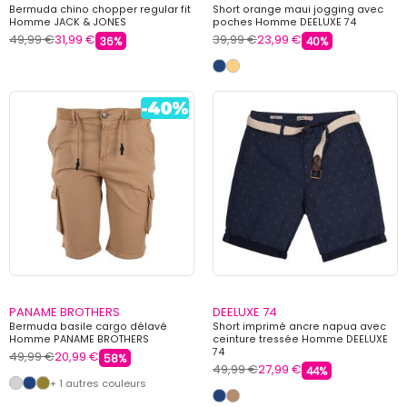
Bermuda chino chopper regular fit
Short orange maui jogging avec
Homme JACK & JONES
poches Homme DEELUXE 74
49,99 €
31,99 €
39,99 €
23,99 €
36%
40%
PANAME BROTHERS
DEELUXE 74
Bermuda basile cargo délavé
Short imprimé ancre napua avec
Homme PANAME BROTHERS
ceinture tressée Homme DEELUXE
74
49,99 €
20,99 €
58%
49,99 €
27,99 €
44%
+ 1 autres couleurs