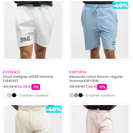
EVERLAST
KAPORAL
Short mellgrey el028 Homme
Bermuda coton timono regular
EVERLAST
Homme KAPORAL
49,99 €
14,39 €
59,99 €
17,99 €
71%
70%
+ 3 autres couleurs
+ 5 autres couleurs