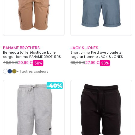
PANAME BROTHERS
JACK & JONES
Bermuda taille élastique bulle
Short chino Fred avec ourlets
cargo Homme PANAME BROTHERS
regular Homme JACK & JONES
49,99 €
20,99 €
39,99 €
27,99 €
58%
30%
+ 1 autres couleurs