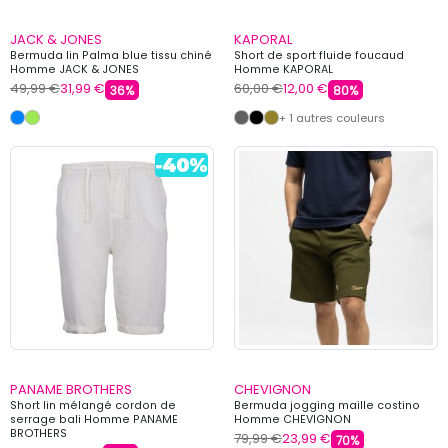
JACK & JONES
KAPORAL
Bermuda lin Palma blue tissu chiné
Short de sport fluide foucaud
Homme JACK & JONES
Homme KAPORAL
49,99 €
31,99 €
60,00 €
12,00 €
36%
80%
+ 1 autres couleurs
PANAME BROTHERS
CHEVIGNON
Short lin mélangé cordon de
Bermuda jogging maille costino
serrage bali Homme PANAME
Homme CHEVIGNON
BROTHERS
79,99 €
23,99 €
70%