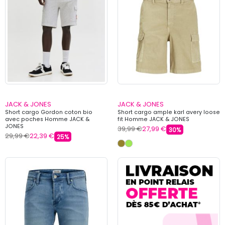
JACK & JONES
JACK & JONES
Short cargo Gordon coton bio
Short cargo ample karl avery loose
avec poches Homme JACK &
fit Homme JACK & JONES
JONES
39,99 €
27,99 €
30%
29,99 €
22,39 €
25%