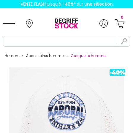
VENTE FLASH
jusqu'à
-40%
*
sur
une sélection
0
Homme
Accessoires homme
Casquette homme