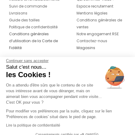
Suivi de commande
Espace recrutement
Livraisons
Mentions légales
Guide des tailles
Conditions générales de
Politique de confidentialité
ventes
Conditions générales
Notre engagement RSE
d’utilisation de la Carte de
Contactez-nous
Fidélité
Magasins
Continuer sans accepter
CONTACT
SUIVEZ-NOUS SUR LES
Salut c'est nous...
RÉSEAUX
les Cookies !
04 42 20 78 42
Du lundi au jeudi de 8h30 à 16h30 & le
On a attendu d'être sûrs que le contenu de ce site
vous intéresse avant de vous déranger, mais on
vendredi de 8h30 à 15h30
aimerait bien vous accompagner pendant votre visite...
C'est OK pour vous ?
Pour modifier vos préférences par la suite, cliquez sur le lien
'Préférences de cookies' situé dans le pied de page.
Lire la politique de confidentialité
Consentements certifiés par