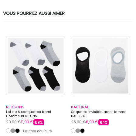
VOUS POURRIEZ AUSSI AIMER
REDSKINS
KAPORAL
Lot de 6 socquettes berni
Soquette invisible arco Homme
Homme REDSKINS
KAPORAL
29,00 €
11,99 €
25,00 €
8,99 €
58%
64%
+ 1 autres couleurs