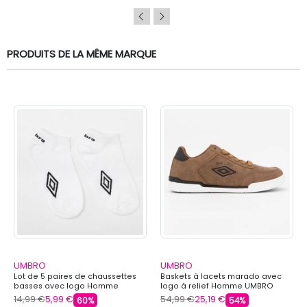
PRODUITS DE LA MÊME MARQUE
UMBRO
UMBRO
Lot de 5 paires de chaussettes
Baskets à lacets marado avec
basses avec logo Homme
logo à relief Homme UMBRO
UMBRO
14,99 €
5,99 €
54,99 €
25,19 €
60%
54%