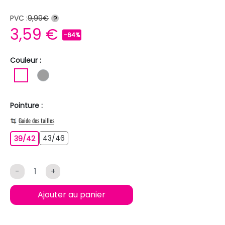
PVC :
9,99€
?
3,59 €
-64%
Couleur :
BLANC
GRIS
Pointure :
Guide des tailles
43/46
39/42
43/46
39/42
-
+
Ajouter au panier