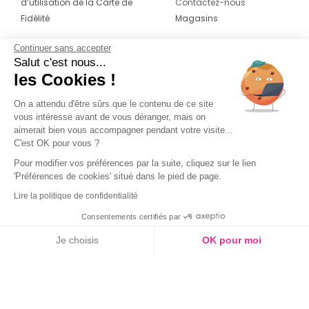
d’utilisation de la Carte de
Contactez-nous
Fidélité
Magasins
Continuer sans accepter
CONTACT
SUIVEZ-NOUS SUR LES
Salut c'est nous...
RÉSEAUX
les Cookies !
04 42 20 78 42
Du lundi au jeudi de 8h30 à 16h30 & le
On a attendu d'être sûrs que le contenu de ce site
vous intéresse avant de vous déranger, mais on
vendredi de 8h30 à 15h30
aimerait bien vous accompagner pendant votre visite...
C'est OK pour vous ?
Pour modifier vos préférences par la suite, cliquez sur le lien
'Préférences de cookies' situé dans le pied de page.
Lire la politique de confidentialité
Consentements certifiés par
Je choisis
OK pour moi
Axeptio consent
Plateforme de Gestion du Consentement : Personnalisez vos O
Notre plateforme vous permet d'adapter et de gérer vos paramètr