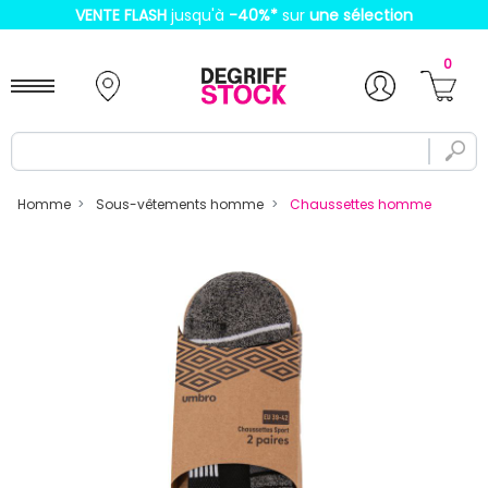
VENTE FLASH
jusqu'à
-40%
*
sur
une sélection
0
Homme
Sous-vêtements homme
Chaussettes homme