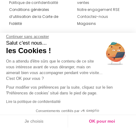
Politique de confidentialité
ventes
Conditions générales
Notre engagement RSE
d’utilisation de la Carte de
Contactez-nous
Fidélité
Magasins
Continuer sans accepter
CONTACT
SUIVEZ-NOUS SUR LES
Salut c'est nous...
RÉSEAUX
les Cookies !
04 42 20 78 42
Du lundi au jeudi de 8h30 à 16h30 & le
On a attendu d'être sûrs que le contenu de ce site
vous intéresse avant de vous déranger, mais on
vendredi de 8h30 à 15h30
aimerait bien vous accompagner pendant votre visite...
C'est OK pour vous ?
Pour modifier vos préférences par la suite, cliquez sur le lien
'Préférences de cookies' situé dans le pied de page.
Lire la politique de confidentialité
Consentements certifiés par
Je choisis
OK pour moi
Axeptio consent
Plateforme de Gestion du Consentement : Personnalisez vos O