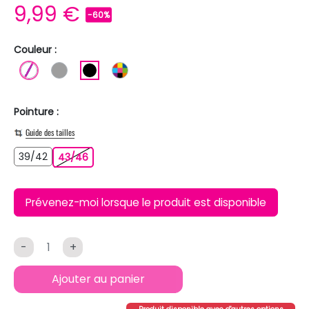
9,99 €
-60%
Couleur :
BLANC
GRIS
NOIR
MULTICOLORE
Pointure :
Guide des tailles
39/42
39/42
43/46
43/46
Prévenez-moi lorsque le produit est disponible
-
+
Ajouter au panier