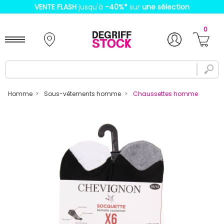
VENTE FLASH
jusqu'à
-40%
*
sur
une sélection
0
Homme
Sous-vêtements homme
Chaussettes homme