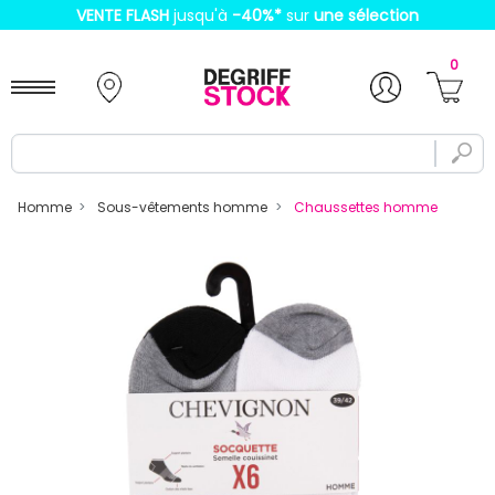
VENTE FLASH
jusqu'à
-40%
*
sur
une sélection
0
Homme
Sous-vêtements homme
Chaussettes homme