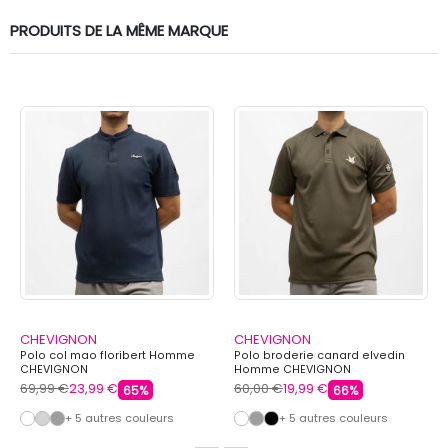
PRODUITS DE LA MÊME MARQUE
CHEVIGNON
CHEVIGNON
Polo col mao floribert Homme
Polo broderie canard elvedin
CHEVIGNON
Homme CHEVIGNON
69,99 €
23,99 €
60,00 €
19,99 €
65%
66%
+ 5 autres couleurs
+ 5 autres couleurs