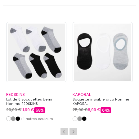
REDSKINS
KAPORAL
Lot de 6 socquettes berni
Soquette invisible arco Homme
Homme REDSKINS
KAPORAL
29,00 €
11,99 €
25,00 €
8,99 €
58%
64%
+ 1 autres couleurs