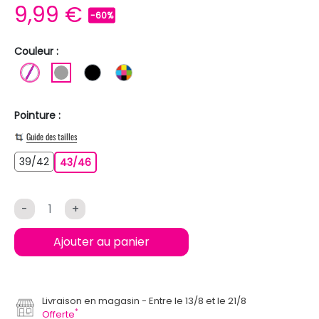
9,99 €
-60%
Couleur :
BLANC
GRIS
NOIR
MULTICOLORE
Pointure :
Guide des tailles
39/42
39/42
43/46
43/46
-
+
Ajouter au panier
Livraison en magasin
Entre le 13/8 et le 21/8
*
Offerte