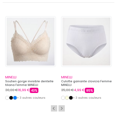
MINELLI
MINELLI
Soutien gorge invisible dentelle
Culotte gainante clovicia Femme
tiliana Femme MINELLI
MINELLI
30,00 €
16,99 €
35,00 €
4,99 €
43%
85%
+ 3 autres couleurs
+ 3 autres couleurs