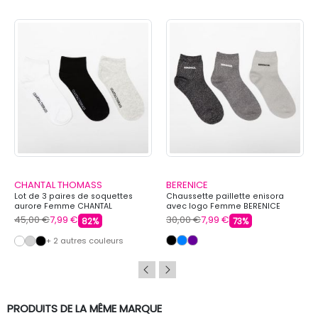
CHANTAL THOMASS
BERENICE
Lot de 3 paires de soquettes
Chaussette paillette enisora
aurore Femme CHANTAL
avec logo Femme BERENICE
THOMASS
45,00 €
7,99 €
30,00 €
7,99 €
82%
73%
+ 2 autres couleurs
PRODUITS DE LA MÊME MARQUE