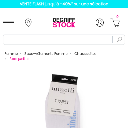
VENTE FLASH
jusqu'à
-40%
*
sur
une sélection
0
Femme
Sous-vêtements Femme
Chaussettes
Socquettes