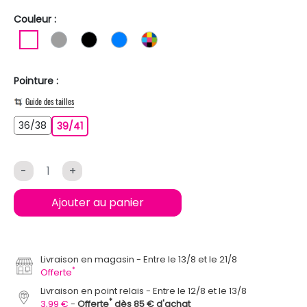
Couleur :
BLANC
GRIS
NOIR
BLEU
MULTICOLORE
Pointure :
Guide des tailles
36/38
36/38
39/41
39/41
-
+
Ajouter au panier
Livraison en magasin
Entre le 13/8 et le 21/8
*
Offerte
Livraison en point relais
Entre le 12/8 et le 13/8
*
3,99 €
Offerte
dès 85 € d'achat