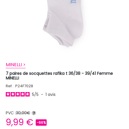
MINELLI >
7 paires de socquettes rafika t 36/38 - 39/41 Femme
MINELLI
Ref. : P24F7028
5
/
5
-
1
avis
PVC :
30,00€
?
9,99 €
-66%