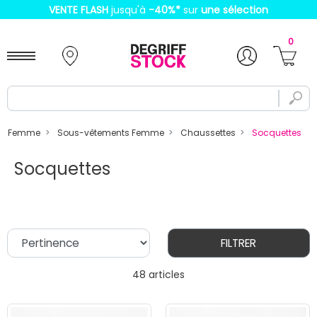
VENTE FLASH
jusqu'à
-40%
*
sur
une sélection
0
Femme
Sous-vêtements Femme
Chaussettes
Socquettes
Socquettes
FILTRER
48 articles