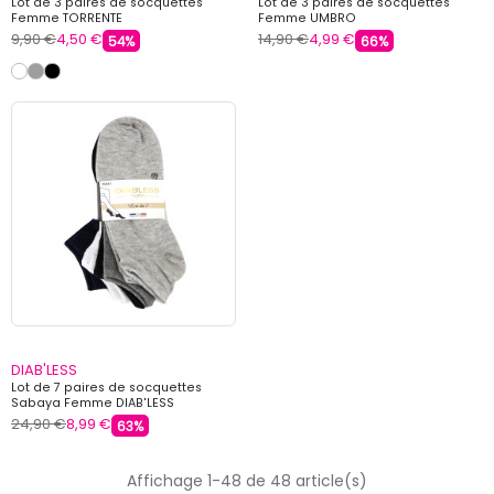
Lot de 3 paires de socquettes
Lot de 3 paires de socquettes
Femme TORRENTE
Femme UMBRO
9,90 €
4,50 €
14,90 €
4,99 €
54%
66%
DIAB'LESS
Lot de 7 paires de socquettes
Sabaya Femme DIAB'LESS
24,90 €
8,99 €
63%
Affichage 1-48 de 48 article(s)