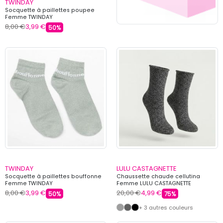
TWINDAY
Socquette à paillettes poupee
Femme TWINDAY
8,00 €
3,99 €
50%
TWINDAY
LULU CASTAGNETTE
Socquette à paillettes bouffonne
Chaussette chaude cellutina
Femme TWINDAY
Femme LULU CASTAGNETTE
8,00 €
3,99 €
20,00 €
4,99 €
50%
75%
+ 3 autres couleurs