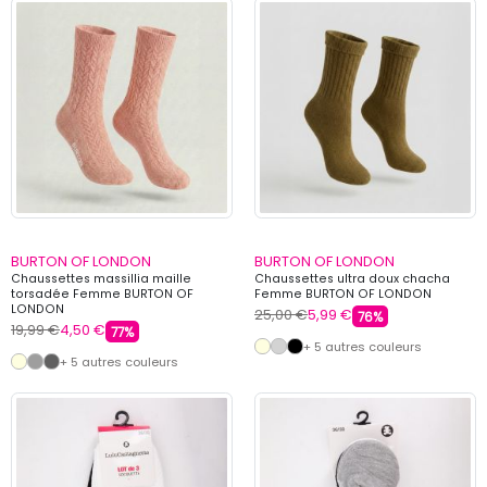
BURTON OF LONDON
BURTON OF LONDON
Chaussettes massillia maille
Chaussettes ultra doux chacha
torsadée Femme BURTON OF
Femme BURTON OF LONDON
LONDON
25,00 €
5,99 €
76%
19,99 €
4,50 €
77%
+ 5 autres couleurs
+ 5 autres couleurs