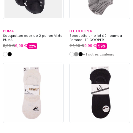
PUMA
LEE COOPER
Socquettes pack de 2 paires Mixte
Socquette unie lot x10 noumea
PUMA
Femme LEE COOPER
8,99 €
6,99 €
24,90 €
9,99 €
22%
59%
+ 1 autres couleurs