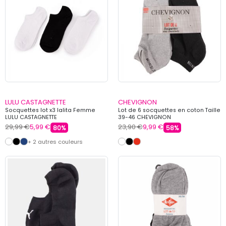
LULU CASTAGNETTE
CHEVIGNON
Socquettes lot x3 lalita Femme
Lot de 6 socquettes en coton Taille
LULU CASTAGNETTE
39-46 CHEVIGNON
29,99 €
5,99 €
23,90 €
9,99 €
80%
58%
+ 2 autres couleurs