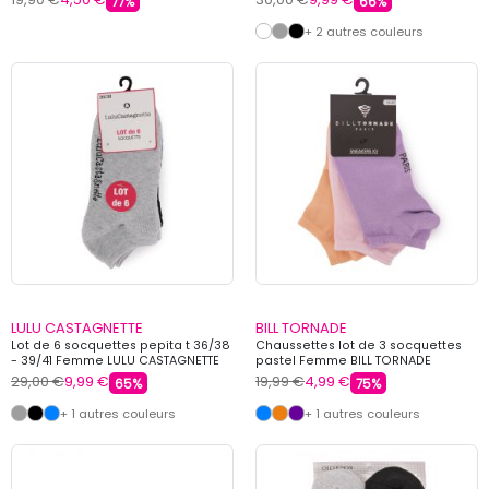
77%
66%
+ 2 autres couleurs
LULU CASTAGNETTE
BILL TORNADE
Lot de 6 socquettes pepita t 36/38
Chaussettes lot de 3 socquettes
- 39/41 Femme LULU CASTAGNETTE
pastel Femme BILL TORNADE
29,00 €
9,99 €
19,99 €
4,99 €
65%
75%
+ 1 autres couleurs
+ 1 autres couleurs