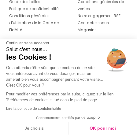
Guide des tailles
Conditions générales de
Politique de confidentialité
ventes
Conditions générales
Notre engagement RSE
d’utilisation de la Carte de
Contactez-nous
Fidélité
Magasins
Continuer sans accepter
CONTACT
SUIVEZ-NOUS SUR LES
Salut c'est nous...
RÉSEAUX
les Cookies !
04 42 20 78 42
Du lundi au jeudi de 8h30 à 16h30 & le
On a attendu d'être sûrs que le contenu de ce site
vous intéresse avant de vous déranger, mais on
vendredi de 8h30 à 15h30
aimerait bien vous accompagner pendant votre visite...
C'est OK pour vous ?
Pour modifier vos préférences par la suite, cliquez sur le lien
'Préférences de cookies' situé dans le pied de page.
Lire la politique de confidentialité
Consentements certifiés par
Je choisis
OK pour moi