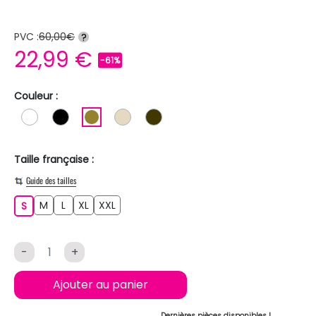
PVC :
60,00€
?
22,99 €
-61%
Couleur :
BLANC
NOIR
KAKI
BEIGE
MARRON FONCE
Taille française :
Guide des tailles
M
L
XL
XXL
S
M
L
XL
XXL
S
-
+
Ajouter au panier
Dernières pièces disponibles !