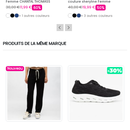
Femme CHANTAL THOMASS
couture sheryline Femme
CHANTAL THOMASS
30,00 €
11,99 €
40,00 €
19,99 €
60%
50%
+ 1 autres couleurs
+ 3 autres couleurs
PRODUITS DE LA MÊME MARQUE
Nouveau