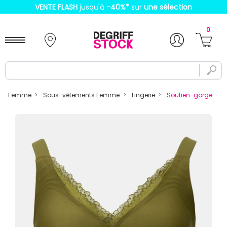
VENTE FLASH
jusqu'à
-40%
*
sur
une sélection
0
Femme
Sous-vêtements Femme
Lingerie
Soutien-gorge