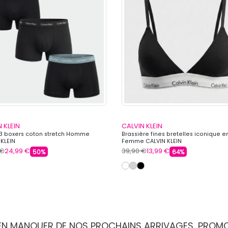
 KLEIN
CALVIN KLEIN
 3 boxers coton stretch Homme
Brassière fines bretelles iconique e
 KLEIN
Femme CALVIN KLEIN
 €
24,99 €
39,90 €
13,99 €
50%
64%
IEN MANQUER DE NOS PROCHAINS ARRIVAGES, PROM