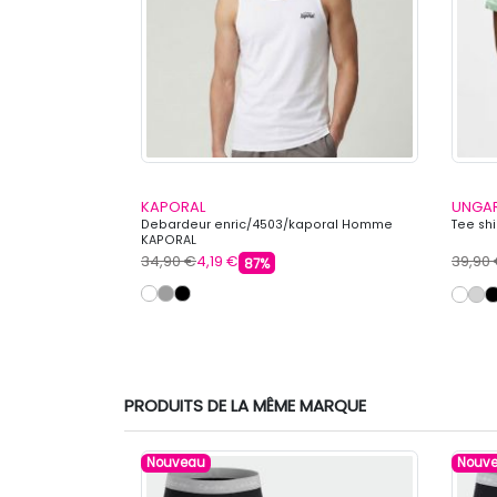
KAPORAL
UNGA
Homme LEVI'S
Debardeur enric/4503/kaporal Homme
Tee sh
KAPORAL
34,90 €
4,19 €
39,90
87%
PRODUITS DE LA MÊME MARQUE
Nouveau
Nouv