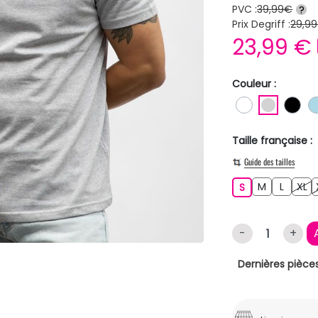
PVC :
39,99€
?
Prix Degriff :
29,99
23,99 €
Couleur :
BLANC
GRIS C
NO
Taille française :
Guide des tailles
M
L
XL
S
M
L
XL
S
-
+
Dernières pièces