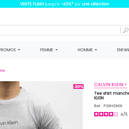
VENTE FLASH
jusqu'à
-40%
*
sur
une sélection
PROMOS
FEMME
HOMME
ENFA
mme
CALVIN KLEIN >
Tee shirt manch
KLEIN
Ref. : P26H2906
4
/
5