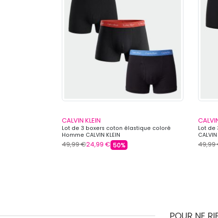
CALVIN KLEIN
CALVIN
ettes Unies
Lot de 3 boxers coton élastique coloré
Lot de
Homme CALVIN KLEIN
CALVIN
49,99 €
24,99 €
49,99
50%
POUR NE R