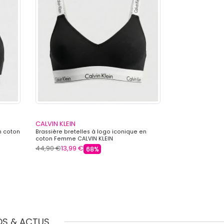
CALVIN KLEIN
CALVIN KLEIN
n coton
Brassière bretelles à logo iconique en
Brassière iconi
coton Femme CALVIN KLEIN
CALVIN KLEIN
44,90 €
13,99 €
44,90 €
13,99 €
68%
OS & ACTUS