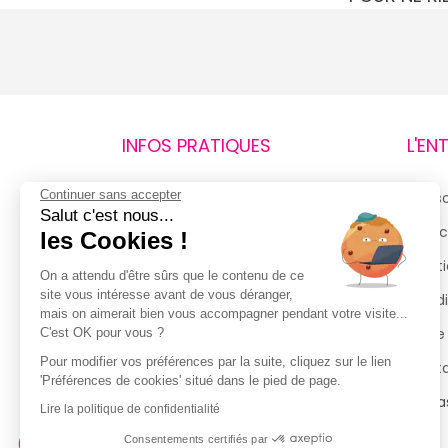
INFOS PRATIQUES
L'EN
Continuer sans accepter
Retours et remboursements
Qui 
Salut c'est nous...
Suivi de commande
Espac
les Cookies !
Livraisons
Menti
On a attendu d'être sûrs que le contenu de ce
site vous intéresse avant de vous déranger,
Guide des tailles
Condi
mais on aimerait bien vous accompagner pendant votre visite...
Politique de confidentialité
Notre
C'est OK pour vous ?
Pour modifier vos préférences par la suite, cliquez sur le lien
Conditions générales d’utilisation
Cont
'Préférences de cookies' situé dans le pied de page.
de la Carte de Fidélité
Magas
Lire la politique de confidentialité
Consentements certifiés par