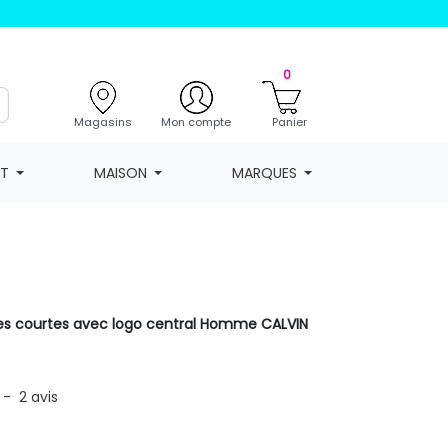
0
Magasins
Mon compte
Panier
NT
MAISON
MARQUES
es courtes avec logo central Homme CALVIN
-
2
avis