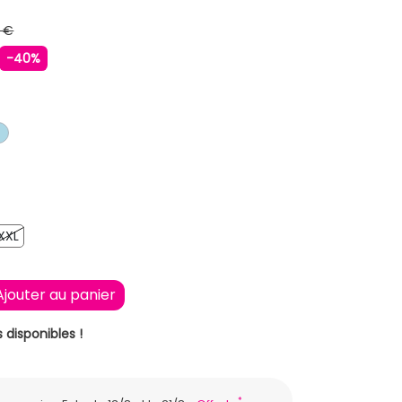
 €
-40%
LAIR
IR
BLEU CLAIR
XXL
XXL
Ajouter au panier
 disponibles !
*