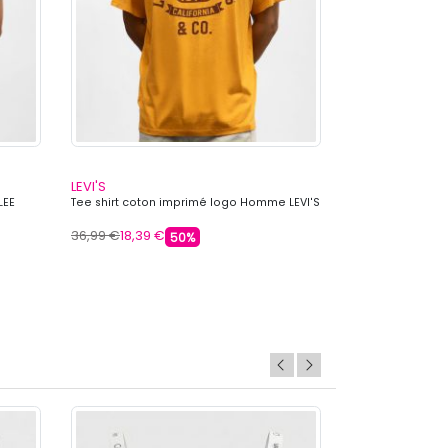
LEVI'S
LEVI'S
LEE
Tee shirt coton imprimé logo Homme LEVI'S
Tee shirt col ro
Homme LEVI'S
36,99 €
18,39 €
36,99 €
18,39 €
50%