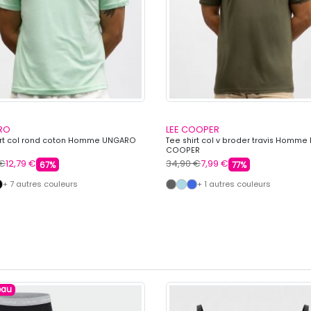
RO
LEE COOPER
irt col rond coton Homme UNGARO
Tee shirt col v broder travis Homme 
COOPER
 €
12,79 €
34,90 €
7,99 €
67%
77%
+ 7 autres couleurs
+ 1 autres couleurs
eau