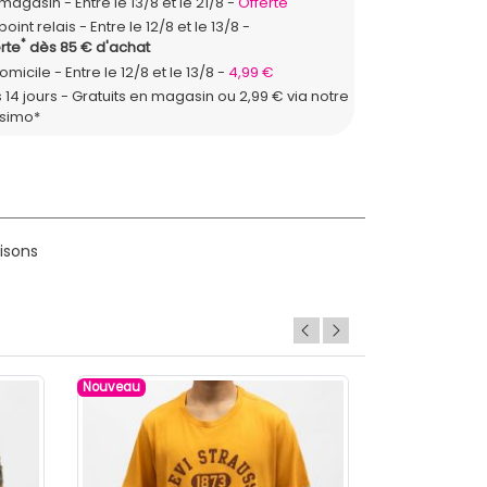
n magasin
Entre le 13/8 et le 21/8
Offerte
point relais
Entre le 12/8 et le 13/8
*
rte
dès 85 € d'achat
domicile
Entre le 12/8 et le 13/8
4,99 €
 14 jours - Gratuits en magasin ou 2,99 € via notre
ssimo*
isons
Nouveau
Nouveau