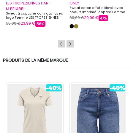
LES TROPEZIENNES PAR
ONLY
Sweat coton effet délavé avec
M.BELARBI
coeurs imprimé léopard Femme
Sweat à capuche col v gavi avec
ONLY
39,99 €
20,99 €
logo Femme LES TROPEZIENNES
47%
PAR M.BELARBI
55,00 €
23,99 €
56%
PRODUITS DE LA MÊME MARQUE