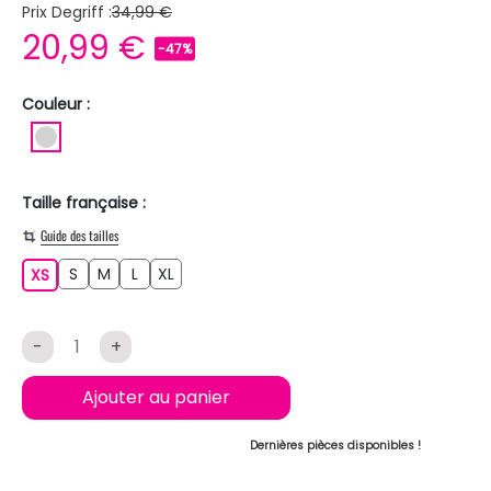
Prix Degriff :
34,99 €
20,99 €
-47%
Couleur :
GRIS CLAIR
Taille française :
Guide des tailles
S
M
L
XL
XS
S
M
L
XL
XS
-
+
Ajouter au panier
Dernières pièces disponibles !