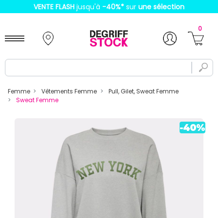
VENTE FLASH
jusqu'à
-40%
*
sur
une sélection
0
Femme
Vêtements Femme
Pull, Gilet, Sweat Femme
Sweat Femme