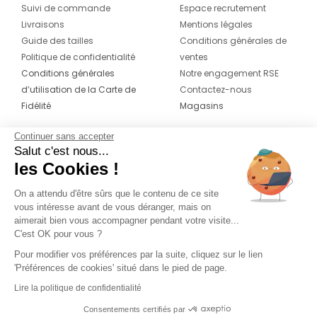
Suivi de commande
Espace recrutement
Livraisons
Mentions légales
Guide des tailles
Conditions générales de
Politique de confidentialité
ventes
Conditions générales
Notre engagement RSE
d’utilisation de la Carte de
Contactez-nous
Fidélité
Magasins
Continuer sans accepter
CONTACT
SUIVEZ-NOUS SUR LES
Salut c'est nous...
RÉSEAUX
les Cookies !
04 42 20 78 42
Du lundi au jeudi de 8h30 à 16h30 & le
On a attendu d'être sûrs que le contenu de ce site
vous intéresse avant de vous déranger, mais on
vendredi de 8h30 à 15h30
aimerait bien vous accompagner pendant votre visite...
C'est OK pour vous ?
Pour modifier vos préférences par la suite, cliquez sur le lien
'Préférences de cookies' situé dans le pied de page.
Lire la politique de confidentialité
Consentements certifiés par