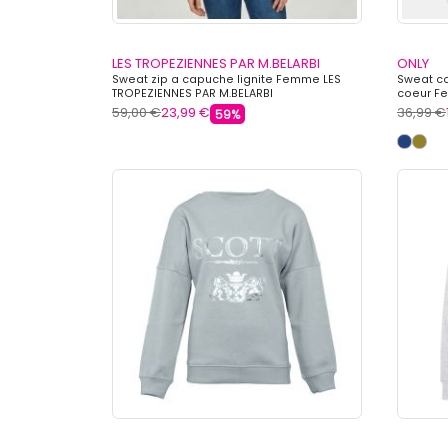
LES TROPEZIENNES PAR M.BELARBI
ONLY
Sweat zip a capuche lignite Femme LES
Sweat co
TROPEZIENNES PAR M.BELARBI
coeur F
59,00 €
23,99 €
36,99 €
59%