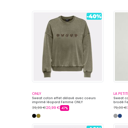
ONLY
LA PETIT
Sweat coton effet délavé avec coeurs
Sweat c
imprimé léopard Femme ONLY
brodé Fe
39,99 €
20,99 €
79,00 €
47%