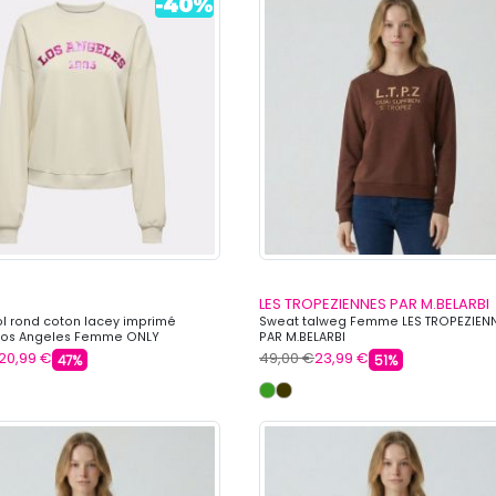
LES TROPEZIENNES PAR M.BELARBI
l rond coton lacey imprimé
Sweat talweg Femme LES TROPEZIEN
t Los Angeles Femme ONLY
PAR M.BELARBI
20,99 €
49,00 €
23,99 €
47%
51%