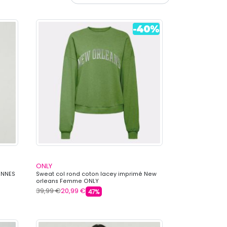
ONLY
ENNES
Sweat col rond coton lacey imprimé New
orleans Femme ONLY
39,99 €
20,99 €
47%