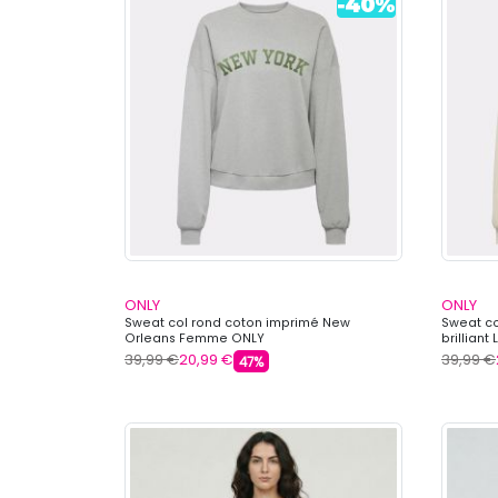
ONLY
ONLY
Sweat col rond coton imprimé New
Sweat co
Orleans Femme ONLY
brillian
39,99 €
20,99 €
39,99 €
47%