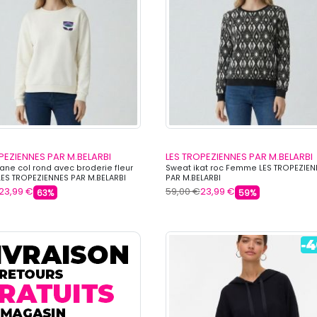
PEZIENNES PAR M.BELARBI
LES TROPEZIENNES PAR M.BELARBI
ne col rond avec broderie fleur
Sweat ikat roc Femme LES TROPEZIE
S TROPEZIENNES PAR M.BELARBI
PAR M.BELARBI
23,99 €
59,00 €
23,99 €
63%
59%