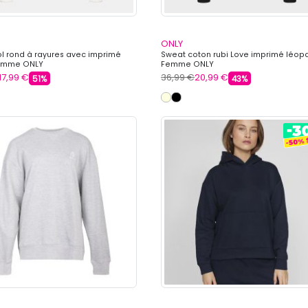
ONLY
l rond à rayures avec imprimé
Sweat coton rubi Love imprimé léop
emme ONLY
Femme ONLY
17,99 €
36,99 €
20,99 €
51%
43%