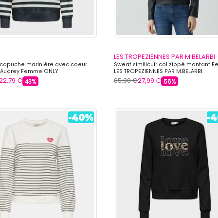
LES TROPEZIENNES PAR M.BELARBI
 capuche marinière avec coeur
Sweat similicuir col zippé montant
 Audrey Femme ONLY
LES TROPEZIENNES PAR M.BELARBI
22,79 €
65,00 €
27,99 €
43%
56%