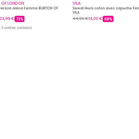
 OF LONDON
VILA
versize alena Femme BURTON OF
Sweat Huris coton avec capuche F
VILA
23,99 €
44,99 €
14,00 €
73%
68%
 3 autres couleurs