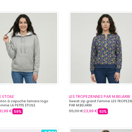
E ETOILE
LES TROPEZIENNES PAR M.BELARBI
oton à capuche tamara logo
Sweat zip granit Femme LES TROPEZI
mme LA PETITE ETOILE
PAR M.BELARBI
31,99 €
65,00 €
23,99 €
59%
63%