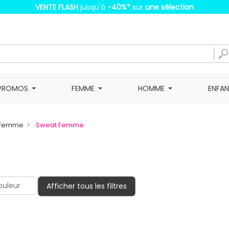
VENTE FLASH
jusqu'à
-40%
*
sur
une sélection
PROMOS
FEMME
HOMME
ENFA
at Femme
Sweat Femme
Afficher tous les filtres