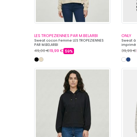
LES TROPEZIENNES PAR M.BELARBI
ONLY
Sweat cocon Femme LES TROPEZIENNES
Sweat à
PAR M.BELARBI
imprimé
49,00 €
19,99 €
39,99 €
59%