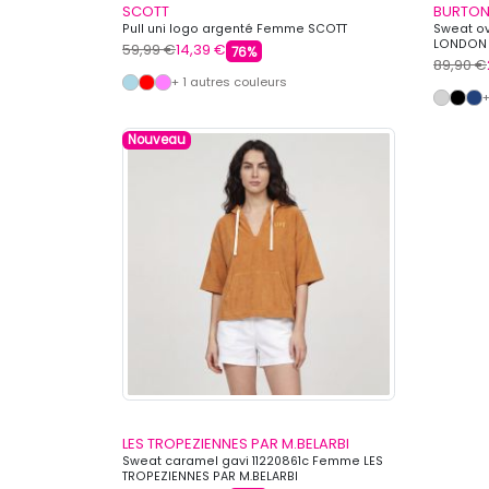
SCOTT
BURTON
Pull uni logo argenté Femme SCOTT
Sweat o
LONDON
59,99 €
14,39 €
76%
89,90 €
+ 1 autres couleurs
+
Nouveau
LES TROPEZIENNES PAR M.BELARBI
Sweat caramel gavi 11220861c Femme LES
TROPEZIENNES PAR M.BELARBI