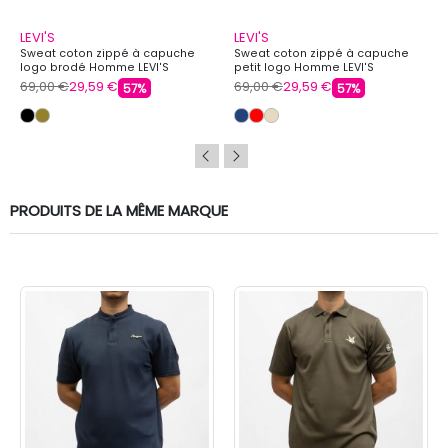
LEVI'S
LEVI'S
Sweat coton zippé à capuche
Sweat coton zippé à capuche
logo brodé Homme LEVI'S
petit logo Homme LEVI'S
69,00 €
29,59 €
69,00 €
29,59 €
57%
57%
PRODUITS DE LA MÊME MARQUE