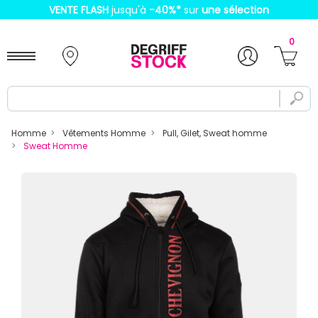
VENTE FLASH
jusqu'à
-40%
*
sur
une sélection
0
Homme
Vêtements Homme
Pull, Gilet, Sweat homme
Sweat Homme