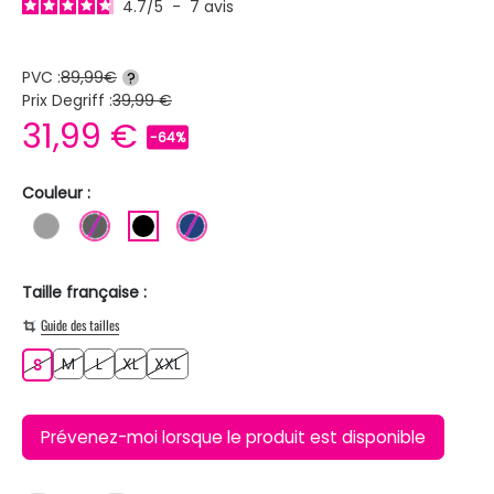
4.7
/
5
-
7
avis
PVC :
89,99€
?
Prix Degriff :
39,99 €
31,99 €
-64%
Couleur :
GRIS
GRIS FONCE
NOIR
BLEU FONCE
Taille française :
Guide des tailles
M
L
XL
XXL
S
M
L
XL
XXL
S
Prévenez-moi lorsque le produit est disponible