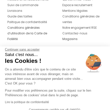
Suivi de commande
Espace recrutement
Livraisons
Mentions légales
Guide des tailles
Conditions générales de
Politique de confidentialité
ventes
Conditions générales
Notre engagement RSE
d’utilisation de la Carte de
Contactez-nous
Fidélité
Magasins
Continuer sans accepter
CONTACT
SUIVEZ-NOUS SUR LES
Salut c'est nous...
RÉSEAUX
les Cookies !
04 42 20 78 42
Du lundi au jeudi de 8h30 à 16h30 & le
On a attendu d'être sûrs que le contenu de ce site
vous intéresse avant de vous déranger, mais on
vendredi de 8h30 à 15h30
aimerait bien vous accompagner pendant votre visite...
C'est OK pour vous ?
Pour modifier vos préférences par la suite, cliquez sur le lien
'Préférences de cookies' situé dans le pied de page.
Lire la politique de confidentialité
Consentements certifiés par