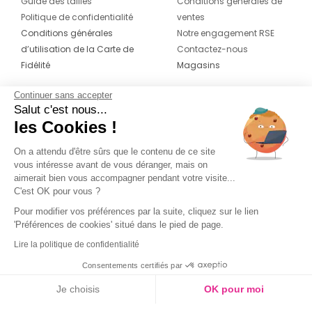
Guide des tailles
Conditions générales de
Politique de confidentialité
ventes
Conditions générales
Notre engagement RSE
d’utilisation de la Carte de
Contactez-nous
Fidélité
Magasins
Continuer sans accepter
CONTACT
SUIVEZ-NOUS SUR LES
Salut c'est nous...
RÉSEAUX
les Cookies !
04 42 20 78 42
Du lundi au jeudi de 8h30 à 16h30 & le
On a attendu d'être sûrs que le contenu de ce site
vous intéresse avant de vous déranger, mais on
vendredi de 8h30 à 15h30
aimerait bien vous accompagner pendant votre visite...
C'est OK pour vous ?
Pour modifier vos préférences par la suite, cliquez sur le lien
'Préférences de cookies' situé dans le pied de page.
Lire la politique de confidentialité
Consentements certifiés par
Je choisis
OK pour moi
Axeptio consent
Plateforme de Gestion du Consentement : Personnalisez vos O