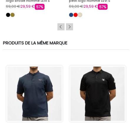
logo brodé Homme LEVI'S
petit logo Homme LEVI'S
69,00 €
29,59 €
69,00 €
29,59 €
57%
57%
PRODUITS DE LA MÊME MARQUE