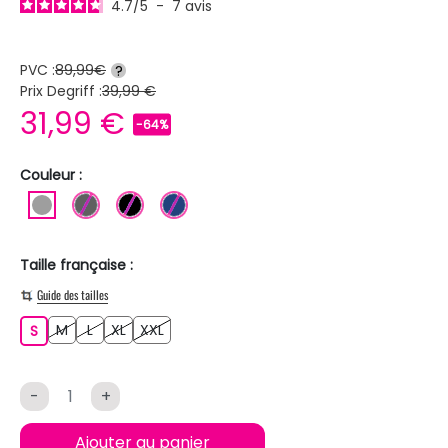
4.7
/
5
-
7
avis
PVC :
89,99€
?
Prix Degriff :
39,99 €
31,99 €
-64%
Couleur :
GRIS
GRIS FONCE
NOIR
BLEU FONCE
Taille française :
Guide des tailles
M
L
XL
XXL
S
M
L
XL
XXL
S
-
+
Ajouter au panier