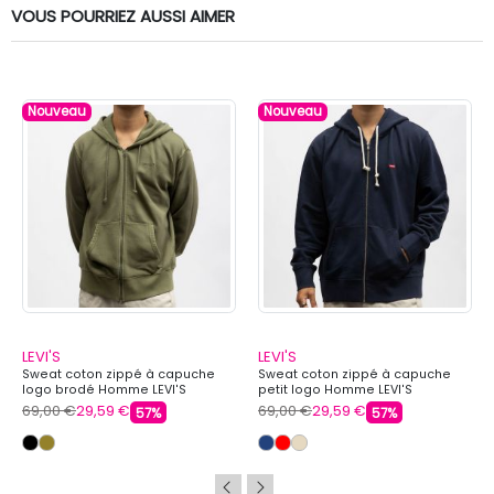
VOUS POURRIEZ AUSSI AIMER
Nouveau
Nouveau
LEVI'S
LEVI'S
Sweat coton zippé à capuche
Sweat coton zippé à capuche
logo brodé Homme LEVI'S
petit logo Homme LEVI'S
69,00 €
29,59 €
69,00 €
29,59 €
57%
57%