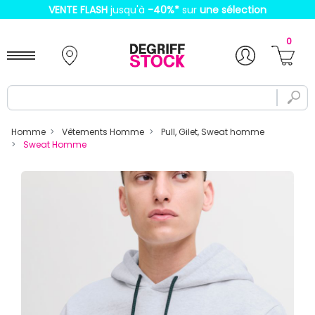
VENTE FLASH
jusqu'à
-40%
*
sur
une sélection
0
Homme
Vêtements Homme
Pull, Gilet, Sweat homme
Sweat Homme