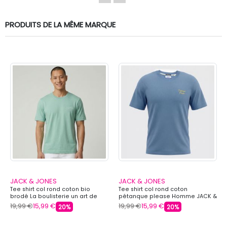
PRODUITS DE LA MÊME MARQUE
JACK & JONES
JACK & JONES
Tee shirt col rond coton bio
Tee shirt col rond coton
brodé La boulisterie un art de
pétanque please Homme JACK &
vivre Homme JACK & JONES
JONES
19,99 €
15,99 €
19,99 €
15,99 €
20%
20%