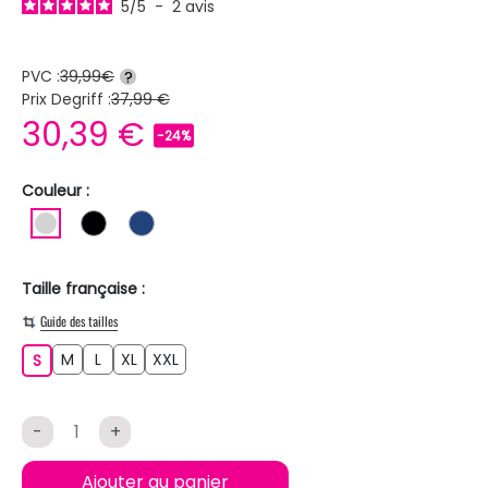
5
/
5
-
2
avis
PVC :
39,99€
?
Prix Degriff :
37,99 €
30,39 €
-24%
Couleur :
GRIS CLAIR
NOIR
BLEU FONCE
Taille française :
Guide des tailles
M
L
XL
XXL
S
M
L
XL
XXL
S
-
+
Ajouter au panier