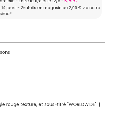
domicile
Entre le 11/8 et le 12/8
5,79 €
 14 jours - Gratuits en magasin ou 2,99 € via notre
ssimo*
isons
e rouge texturé, et sous-titré "WORLDWIDE". |