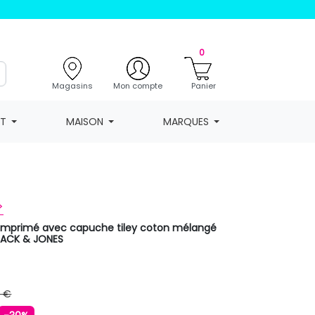
0
Magasins
Mon compte
Panier
NT
MAISON
MARQUES
>
 imprimé avec capuche tiley coton mélangé
JACK & JONES
9 €