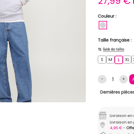
27,99 €
Couleur :
GRIS CLAIR
Taille française :
Guide des tailles
S
M
XL
S
M
L
XL
L
-
+
Dernières pièces
Livraison e
Livraison en 
4,95 €
Offe