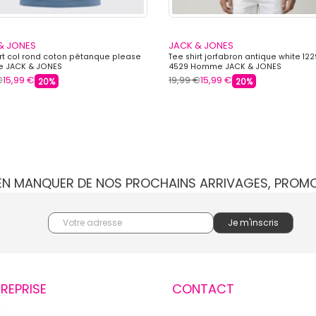
& JONES
JACK & JONES
irt col rond coton pétanque please
Tee shirt jorfabron antique white 12
 JACK & JONES
4529 Homme JACK & JONES
€
15,99 €
19,99 €
15,99 €
20%
20%
IEN MANQUER DE NOS PROCHAINS ARRIVAGES, PROM
TREPRISE
CONTACT