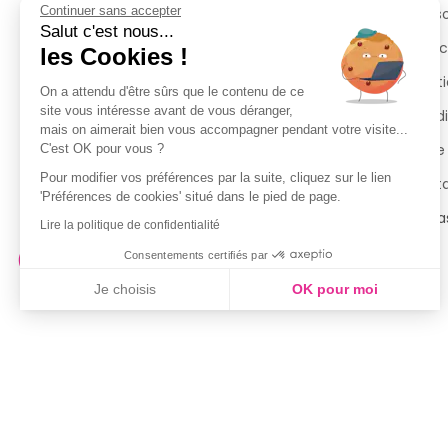
Continuer sans accepter
Retours et remboursements
Qui 
Salut c'est nous...
Suivi de commande
Espac
les Cookies !
Livraisons
Menti
On a attendu d'être sûrs que le contenu de ce
site vous intéresse avant de vous déranger,
Guide des tailles
Condi
mais on aimerait bien vous accompagner pendant votre visite...
Politique de confidentialité
Notre
C'est OK pour vous ?
Pour modifier vos préférences par la suite, cliquez sur le lien
Conditions générales d’utilisation
Cont
'Préférences de cookies' situé dans le pied de page.
de la Carte de Fidélité
Magas
Lire la politique de confidentialité
Consentements certifiés par
Je choisis
OK pour moi
Axeptio consent
Plateforme de Gestion du Consentement : Personnalisez vo
Notre plateforme vous permet d'adapter et de gérer vos param