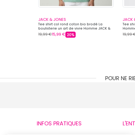
JACK & JONES
JACK 
 à revers Homme
Tee shirt col rond coton bio brodé La
Tee sh
boulisterie un art de vivre Homme JACK &
Homme
JONES
19,99 €
15,99 €
19,99 
20%
POUR NE R
INFOS PRATIQUES
L'EN