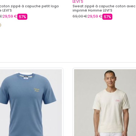
LEVI'S
coton zippé à capuche petit logo
Sweat zippé à capuche coton avec
LEVI'S
imprimé Homme LEVI'S
 €
29,59 €
69,00 €
29,59 €
57%
57%