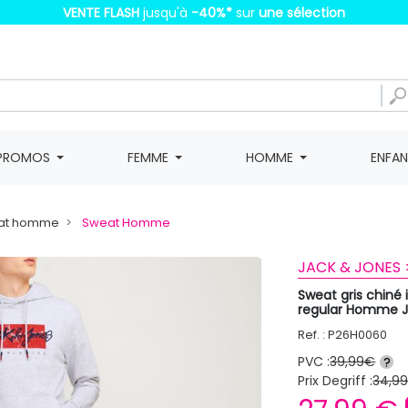
VENTE FLASH
jusqu'à
-40%
*
sur
une sélection
PROMOS
FEMME
HOMME
ENFA
weat homme
Sweat Homme
JACK & JONES 
Sweat gris chiné
regular Homme 
Ref. : P26H0060
PVC :
39,99€
?
Prix Degriff :
34,9