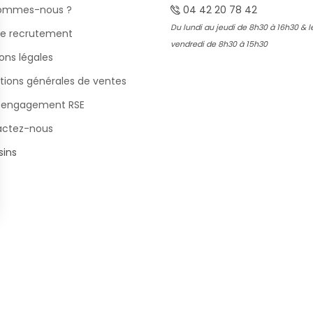
sommes-nous ?
04 42 20 78 42
Du lundi au jeudi de 8h30 à 16h30 & l
e recrutement
vendredi de 8h30 à 15h30
ons légales
tions générales de ventes
 engagement RSE
actez-nous
ins
s Options
ètres de confidentialité, en garantissant la conformité avec le