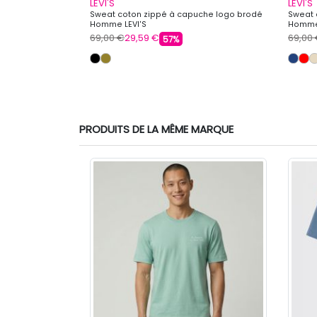
LEVI'S
LEVI'S
r Homme IMPERIAL
Sweat coton zippé à capuche logo brodé
Sweat 
Homme LEVI'S
Homme 
69,00 €
29,59 €
69,00
57%
PRODUITS DE LA MÊME MARQUE