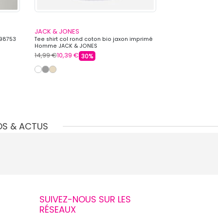
JACK & JONES
JACK & JONES
298753
Tee shirt col rond coton bio jaxon imprimé
Baskets basses d
Homme JACK & JONES
Homme JACK & 
14,99 €
10,39 €
59,99 €
44,99 
30%
OS & ACTUS
SUIVEZ-NOUS SUR LES
RÉSEAUX