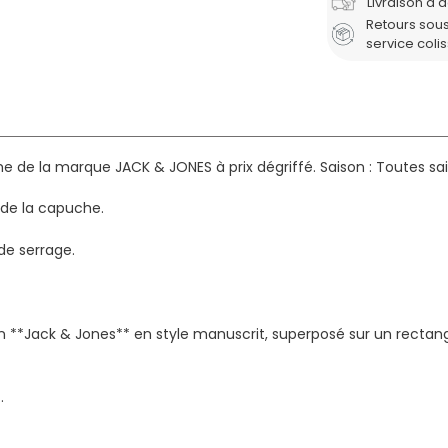
Livraison à 
Retours sous
service coli
 de la marque JACK & JONES à prix dégriffé.
Saison : Toutes sa
 de la capuche.
de serrage.
 **Jack & Jones** en style manuscrit, superposé sur un rectangl
.