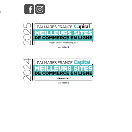
e
s réglementations. Personnalisez vos préférences pour contrôler