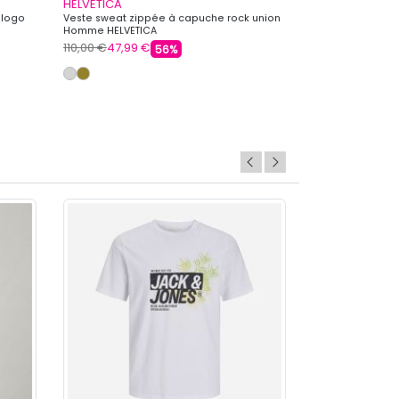
HELVETICA
HBT
 logo
Veste sweat zippée à capuche rock union
Sweat à capuch
Homme HELVETICA
110,00 €
47,99 €
139,90 €
23,99 
56%