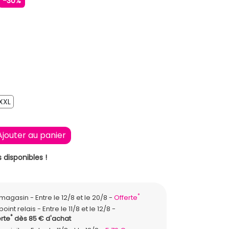
-30%
XXL
XXL
Ajouter au panier
 disponibles !
*
n magasin
Entre le 12/8 et le 20/8
Offerte
point relais
Entre le 11/8 et le 12/8
*
rte
dès 85 € d'achat