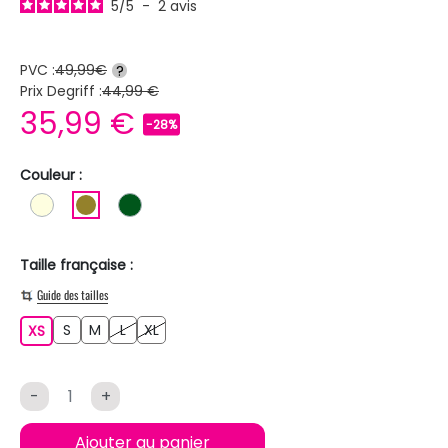
5
/
5
-
2
avis
PVC :
49,99€
?
Prix Degriff :
44,99 €
35,99 €
-28%
Couleur :
BLANC ECRU
KAKI
VERT FONCE
Taille française :
Guide des tailles
S
M
L
XL
XS
S
M
L
XL
XS
-
+
Ajouter au panier