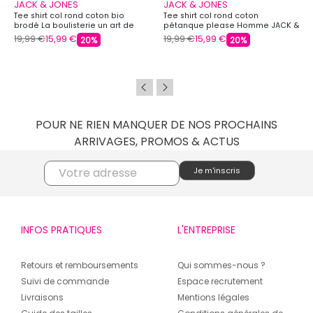
JACK & JONES
JACK & JONES
Tee shirt col rond coton bio
Tee shirt col rond coton
brodé La boulisterie un art de
pétanque please Homme JACK &
vivre Homme JACK & JONES
JONES
19,99 €
15,99 €
19,99 €
15,99 €
20%
20%
POUR NE RIEN MANQUER DE NOS PROCHAINS
ARRIVAGES, PROMOS & ACTUS
INFOS PRATIQUES
L'ENTREPRISE
Retours et remboursements
Qui sommes-nous ?
Suivi de commande
Espace recrutement
Livraisons
Mentions légales