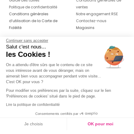
Guide des tailles
Conditions générales de
Politique de confidentialité
ventes
Conditions générales
Notre engagement RSE
d’utilisation de la Carte de
Contactez-nous
Fidélité
Magasins
Continuer sans accepter
CONTACT
SUIVEZ-NOUS SUR LES
Salut c'est nous...
RÉSEAUX
les Cookies !
04 42 20 78 42
Du lundi au jeudi de 8h30 à 16h30 & le
On a attendu d'être sûrs que le contenu de ce site
vous intéresse avant de vous déranger, mais on
vendredi de 8h30 à 15h30
aimerait bien vous accompagner pendant votre visite...
C'est OK pour vous ?
Pour modifier vos préférences par la suite, cliquez sur le lien
'Préférences de cookies' situé dans le pied de page.
Lire la politique de confidentialité
Consentements certifiés par
Je choisis
OK pour moi
Axeptio consent
Plateforme de Gestion du Consentement : Personnalisez vos O