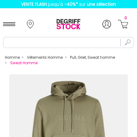
VENTE FLASH
jusqu'à
-40%
*
sur
une sélection
0
Homme
Vêtements Homme
Pull, Gilet, Sweat homme
Sweat Homme