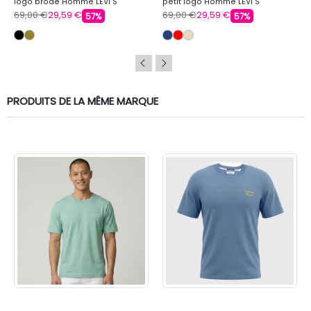
logo brodé Homme LEVI'S
petit logo Homme LEVI'S
69,00 €
29,59 €
69,00 €
29,59 €
57%
57%
PRODUITS DE LA MÊME MARQUE