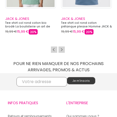
JACK & JONES
JACK & JONES
Tee shirt col rond coton bio
Tee shirt col rond coton
brodé La boulisterie un art de
pétanque please Homme JACK &
vivre Homme JACK & JONES
JONES
19,99 €
15,99 €
19,99 €
15,99 €
20%
20%
POUR NE RIEN MANQUER DE NOS PROCHAINS
ARRIVAGES, PROMOS & ACTUS
INFOS PRATIQUES
L'ENTREPRISE
Retours et remboursements
Qui sommes-nous ?