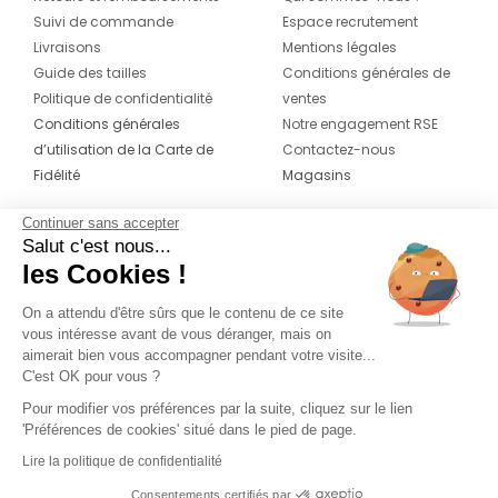
Suivi de commande
Espace recrutement
Livraisons
Mentions légales
Guide des tailles
Conditions générales de
Politique de confidentialité
ventes
Conditions générales
Notre engagement RSE
d’utilisation de la Carte de
Contactez-nous
Fidélité
Magasins
Continuer sans accepter
CONTACT
SUIVEZ-NOUS SUR LES
Salut c'est nous...
RÉSEAUX
les Cookies !
04 42 20 78 42
Du lundi au jeudi de 8h30 à 16h30 & le
On a attendu d'être sûrs que le contenu de ce site
vous intéresse avant de vous déranger, mais on
vendredi de 8h30 à 15h30
aimerait bien vous accompagner pendant votre visite...
C'est OK pour vous ?
Pour modifier vos préférences par la suite, cliquez sur le lien
'Préférences de cookies' situé dans le pied de page.
Lire la politique de confidentialité
Consentements certifiés par