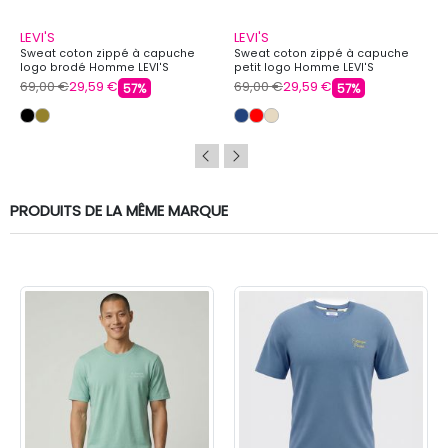
LEVI'S
LEVI'S
Sweat coton zippé à capuche
Sweat coton zippé à capuche
logo brodé Homme LEVI'S
petit logo Homme LEVI'S
69,00 €
29,59 €
69,00 €
29,59 €
57%
57%
PRODUITS DE LA MÊME MARQUE