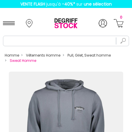
VENTE FLASH
jusqu'à
-40%
*
sur
une sélection
0
Homme
Vêtements Homme
Pull, Gilet, Sweat homme
Sweat Homme