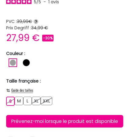
5
/
5
-
1
avis
PVC :
39,99€
?
Prix Degriff :
34,99 €
27,99 €
-30%
Couleur :
GRIS
NOIR
Taille française :
Guide des tailles
M
L
XL
XXL
S
M
L
XL
XXL
S
Prévenez-moi lorsque le produit est disponible