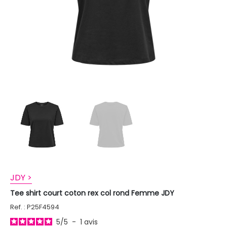
JDY >
Tee shirt court coton rex col rond Femme JDY
Ref. : P25F4594
5
/
5
-
1
avis