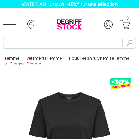
VENTE FLASH
jusqu'à
-40%
*
sur
une sélection
0
Femme
Vêtements Femme
Haut, Tee shirt, Chemise Femme
Tee shirt Femme