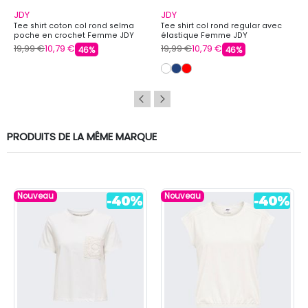
JDY
JDY
Tee shirt coton col rond selma
Tee shirt col rond regular avec
poche en crochet Femme JDY
élastique Femme JDY
19,99 €
10,79 €
19,99 €
10,79 €
46%
46%
PRODUITS DE LA MÊME MARQUE
Nouveau
Nouveau