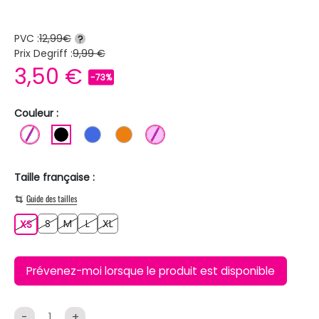
PVC :
12,99€
?
Prix Degriff :
9,99 €
3,50 €
-73%
Couleur :
BLANC
NOIR
BLEU ROI
ORANGE
ROSE CLAIR
Taille française :
Guide des tailles
S
M
L
XL
XS
S
M
L
XL
XS
Prévenez-moi lorsque le produit est disponible
-
+