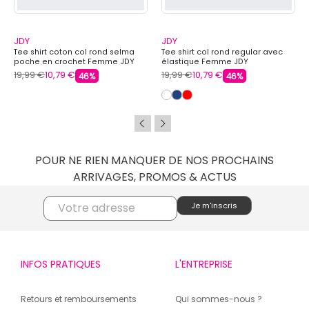
JDY
JDY
Tee shirt coton col rond selma
Tee shirt col rond regular avec
poche en crochet Femme JDY
élastique Femme JDY
19,99 €
10,79 €
19,99 €
10,79 €
46%
46%
POUR NE RIEN MANQUER DE NOS PROCHAINS
ARRIVAGES, PROMOS & ACTUS
INFOS PRATIQUES
L'ENTREPRISE
Retours et remboursements
Qui sommes-nous ?