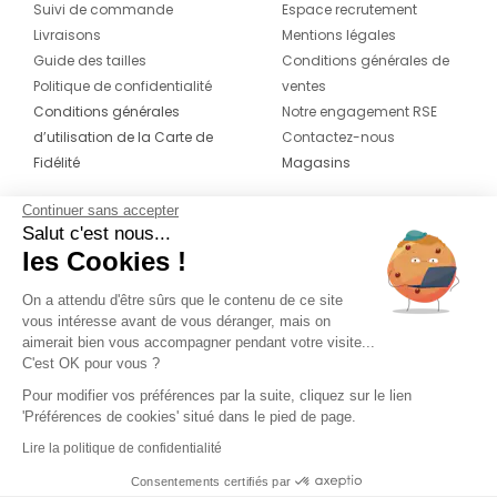
Suivi de commande
Espace recrutement
Livraisons
Mentions légales
Guide des tailles
Conditions générales de
Politique de confidentialité
ventes
Conditions générales
Notre engagement RSE
d’utilisation de la Carte de
Contactez-nous
Fidélité
Magasins
Continuer sans accepter
CONTACT
SUIVEZ-NOUS SUR LES
Salut c'est nous...
RÉSEAUX
les Cookies !
04 42 20 78 42
Du lundi au jeudi de 8h30 à 16h30 & le
On a attendu d'être sûrs que le contenu de ce site
vous intéresse avant de vous déranger, mais on
vendredi de 8h30 à 15h30
aimerait bien vous accompagner pendant votre visite...
C'est OK pour vous ?
Pour modifier vos préférences par la suite, cliquez sur le lien
'Préférences de cookies' situé dans le pied de page.
Lire la politique de confidentialité
Consentements certifiés par