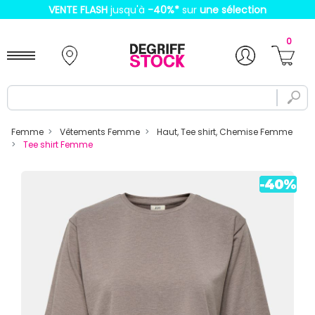
VENTE FLASH
jusqu'à
-40%
*
sur
une sélection
0
Femme
Vêtements Femme
Haut, Tee shirt, Chemise Femme
Tee shirt Femme