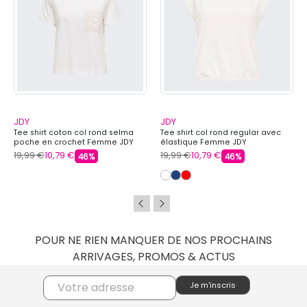
JDY
JDY
Tee shirt coton col rond selma
Tee shirt col rond regular avec
poche en crochet Femme JDY
élastique Femme JDY
19,99 €
10,79 €
19,99 €
10,79 €
46%
46%
POUR NE RIEN MANQUER DE NOS PROCHAINS
ARRIVAGES, PROMOS & ACTUS