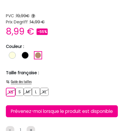
PVC :
19,99€
?
Prix Degriff :
14,99 €
8,99 €
-55%
Couleur :
BLANC ECRU
NOIR
MARRON CLAIR
Taille française :
Guide des tailles
S
M
L
XL
XS
S
M
L
XL
XS
Prévenez-moi lorsque le produit est disponible
-
+