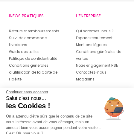
INFOS PRATIQUES
L'ENTREPRISE
Retours et remboursements
Qui sommes-nous ?
Suivi de commande
Espace recrutement
Livraisons
Mentions légales
Guide des tailles
Conditions générales de
Politique de confidentialité
ventes
Conditions générales
Notre engagement RSE
d’utilisation de la Carte de
Contactez-nous
Fidélité
Magasins
Continuer sans accepter
CONTACT
SUIVEZ-NOUS SUR LES
Salut c'est nous...
RÉSEAUX
les Cookies !
04 42 20 78 42
Du lundi au jeudi de 8h30 à 16h30 & le
On a attendu d'être sûrs que le contenu de ce site
vous intéresse avant de vous déranger, mais on
vendredi de 8h30 à 15h30
aimerait bien vous accompagner pendant votre visite...
C'est OK pour vous ?