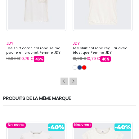
JDY
JDY
Tee shirt coton col rond selma
Tee shirt col rond regular avec
poche en crochet Femme JDY
élastique Femme JDY
19,99 €
10,79 €
19,99 €
10,79 €
46%
46%
PRODUITS DE LA MÊME MARQUE
Nouveau
Nouveau