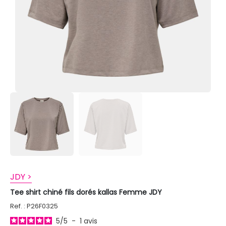
JDY >
Tee shirt chiné fils dorés kallas Femme JDY
Ref. : P26F0325
5
/
5
-
1
avis